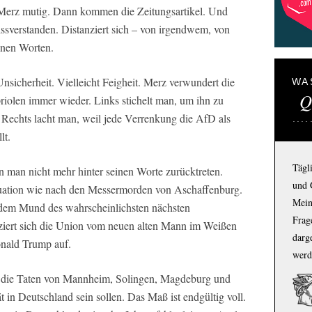
 Merz mutig. Dann kommen die Zeitungsartikel. Und
issverstanden. Distanziert sich – von irgendwem, von
enen Worten.
nsicherheit. Vielleicht Feigheit. Merz verwundert die
WA
Q
iolen immer wieder. Links stichelt man, um ihn zu
Rechts lacht man, weil jede Verrenkung die AfD als
lt.
Tägl
n man nicht mehr hinter seinen Worte zurücktreten.
und 
ituation wie nach den Messermorden von Aschaffenburg.
Mein
 dem Mund des wahrscheinlichsten nächsten
Frage
iert sich die Union vom neuen alten Mann im Weißen
darg
onald Trump auf.
werd
s die Taten von Mannheim, Solingen, Magdeburg und
 in Deutschland sein sollen. Das Maß ist endgültig voll.