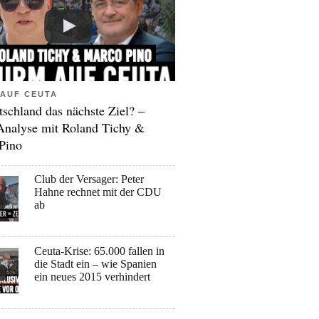
AUF CEUTA
tschland das nächste Ziel? –
Analyse mit Roland Tichy &
Pino
Club der Versager: Peter
Hahne rechnet mit der CDU
ab
Ceuta-Krise: 65.000 fallen in
die Stadt ein – wie Spanien
ein neues 2015 verhindert