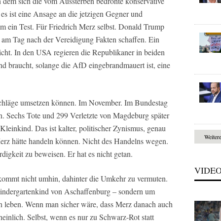
dem sich die vom Aussterben bedrohte konservative
es ist eine Ansage an die jetzigen Gegner und
lem ein Test. Für Friedrich Merz selbst. Donald Trump
r am Tag nach der Vereidigung Fakten schaffen. Ein
cht. In den USA regieren die Republikaner in beiden
 braucht, solange die AfD eingebrandmauert ist, eine
rschläge umsetzen können. Im November. Im Bundestag
n. Sechs Tote und 299 Verletzte von Magdeburg später
leinkind. Das ist kalter, politischer Zynismus, genau
Weiter
Merz hätte handeln können. Nicht des Handelns wegen.
igkeit zu beweisen. Er hat es nicht getan.
VIDE
ommt nicht umhin, dahinter die Umkehr zu vermuten.
indergartenkind von Aschaffenburg – sondern um
 leben. Wenn man sicher wäre, dass Merz danach auch
cheinlich. Selbst, wenn es nur zu Schwarz-Rot statt