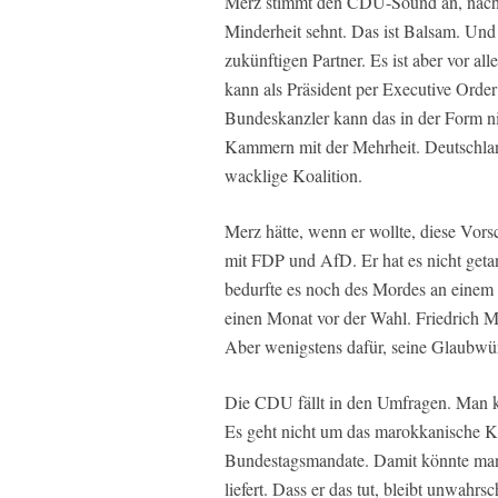
Merz stimmt den CDU-Sound an, nach 
Minderheit sehnt. Das ist Balsam. Und 
zukünftigen Partner. Es ist aber vor al
kann als Präsident per Executive Orde
Bundeskanzler kann das in der Form ni
Kammern mit der Mehrheit. Deutschland
wacklige Koalition.
Merz hätte, wenn er wollte, diese Vo
mit FDP und AfD. Er hat es nicht geta
bedurfte es noch des Mordes an einem K
einen Monat vor der Wahl. Friedrich 
Aber wenigstens dafür, seine Glaubwürd
Die CDU fällt in den Umfragen. Man k
Es geht nicht um das marokkanische K
Bundestagsmandate. Damit könnte man
liefert. Dass er das tut, bleibt unwahrs