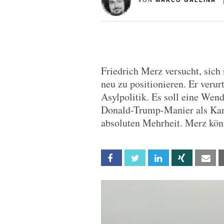
VON
MARCO GALLINA
Friedrich Merz versucht, sic
neu zu positionieren. Er verurt
Asylpolitik. Es soll eine Wend
Donald-Trump-Manier als Kanzl
absoluten Mehrheit. Merz kön
Facebook
Twitter
Linkedin
Xing
Em