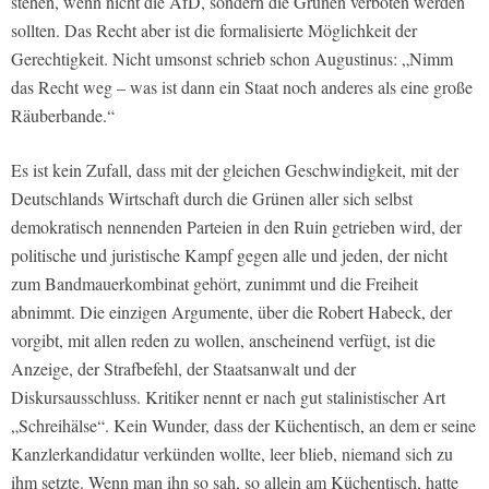
stehen, wenn nicht die AfD, sondern die Grünen verboten werden
sollten. Das Recht aber ist die formalisierte Möglichkeit der
Gerechtigkeit. Nicht umsonst schrieb schon Augustinus: „Nimm
das Recht weg – was ist dann ein Staat noch anderes als eine große
Räuberbande.“
Es ist kein Zufall, dass mit der gleichen Geschwindigkeit, mit der
Deutschlands Wirtschaft durch die Grünen aller sich selbst
demokratisch nennenden Parteien in den Ruin getrieben wird, der
politische und juristische Kampf gegen alle und jeden, der nicht
zum Bandmauerkombinat gehört, zunimmt und die Freiheit
abnimmt. Die einzigen Argumente, über die Robert Habeck, der
vorgibt, mit allen reden zu wollen, anscheinend verfügt, ist die
Anzeige, der Strafbefehl, der Staatsanwalt und der
Diskursausschluss. Kritiker nennt er nach gut stalinistischer Art
„Schreihälse“. Kein Wunder, dass der Küchentisch, an dem er seine
Kanzlerkandidatur verkünden wollte, leer blieb, niemand sich zu
ihm setzte. Wenn man ihn so sah, so allein am Küchentisch, hatte