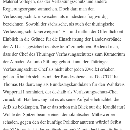
Material vorlegen, das der Verfassungsschutz und andere
Regierungsorgane sammelten. Doch darf man den
Verfassungsschutz inzwischen als mindestens fragwürdig
bezeichnen. Sowohl der sächsische, als auch der thüringische
Verfassungsschutz verweigern TE – und mithin der Öffentlichkeit –
Einblick in die Gründe für die Einschätzung der Landesverbände
der AfD als „gesichert rechtsextrem“ zu nehmen. Bedenkt man,
dass der Chef des Thüringer Verfassungsschutzes zum Kuratorium
der Amadeu Antonio Stiftung gehört, kann der Thüringer
Verfassungsschutz-Chef als nicht über jeden Zweifel erhaben
gelten. Ähnlich sieht es mit der Bundesebene aus. Die CDU hat
Thomas Haldenwang als Bundestagskandidaten für den Wahlkreis
Wuppertal I nominiert, der deshalb als Verfassungsschutz-Chef
zurücktritt. Haldenwang hat es als seine Aufgabe betrachtet, die
AfD zu bekämpfen. Tat er das schon mit Blick auf die Kandidatur?
Wollte der Spitzenbeamte einen demokratischen Mitbewerber
schaden, gegen den der künftige Politiker antreten würde? Selbst
das ZDF fragt: „Ist das politisch sauber? Zumindest fragwürdig ist