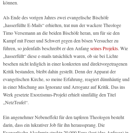
können.
Als Ende des vorigen Jahres zwei evangelische Bischöfe
„hasserfüllte E-Mails“ erhielten, trat nun der wackere Theologe
Timo Versemann an die beiden Bischöfe heran, um für sie den
Kampf mit Feuer und Schwert gegen den bösen Versucher zu
führen, so jedenfalls beschreibt er den Anfang
seines Projekts
. Wie
„hasserfüllt“ diese e-mails tatsächlich waren, ob sie bei Lichte
besehen nicht lediglich in einer konkreten und direktvorgetragenen
Kritik bestanden, bleibt dahin gestellt. Denn der Apparat der
evangelischen Kirche, so meine Erfahrung, reagiert dünnhäutig und
in einer Mischung aus Ignoranz und Arroganz auf Kritik. Das ins
Werk gesetzte Exorzismus-Projekt erhielt sinnfällig den Titel
„NetzTeufel“.
Ein angenehmer Nebeneffekt für den tapferen Theologen besteht
darin, dass ein lukrativer Job für ihn heraussprang. Die
Evangelische Akademie steckte 20 000 Euro (laut idea-Anfrage) in