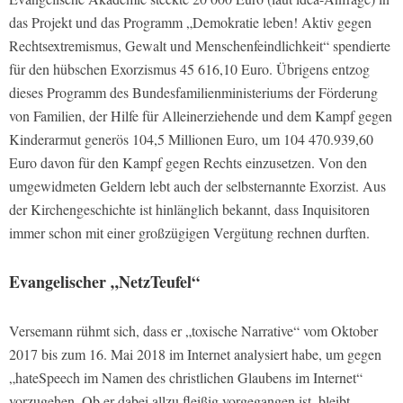
das Projekt und das Programm „Demokratie leben! Aktiv gegen
Rechtsextremismus, Gewalt und Menschenfeindlichkeit“ spendierte
für den hübschen Exorzismus 45 616,10 Euro. Übrigens entzog
dieses Programm des Bundesfamilienministeriums der Förderung
von Familien, der Hilfe für Alleinerziehende und dem Kampf gegen
Kinderarmut generös 104,5 Millionen Euro, um 104 470.939,60
Euro davon für den Kampf gegen Rechts einzusetzen. Von den
umgewidmeten Geldern lebt auch der selbsternannte Exorzist. Aus
der Kirchengeschichte ist hinlänglich bekannt, dass Inquisitoren
immer schon mit einer großzügigen Vergütung rechnen durften.
Evangelischer „NetzTeufel“
Versemann rühmt sich, dass er „toxische Narrative“ vom Oktober
2017 bis zum 16. Mai 2018 im Internet analysiert habe, um gegen
„hateSpeech im Namen des christlichen Glaubens im Internet“
vorzugehen. Ob er dabei allzu fleißig vorgegangen ist, bleibt