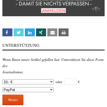
Facebook
Twitter
Linkedin
Xing
Email
Print
UNTERSTÜTZUNG
Wenn Ihnen unser Artikel gefallen hat: Unterstützen Sie diese Form
des
Journalismus.
oder
€
Weiter