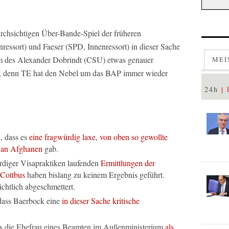
rchsichtigen Über-Bande-Spiel der früheren
essort) und Faeser (SPD, Innenressort) in dieser Sache
m des Alexander Dobrindt (CSU) etwas genauer
MEI
n, denn TE hat den Nebel um das BAP immer wieder
24h
, dass es
eine fragwürdig laxe, von oben so gewollte
a an Afghanen
gab.
rdiger Visapraktiken laufenden
Ermittlungen der
 Cottbus
haben bislang zu keinem Ergebnis geführt.
chtlich abgeschmettert.
, dass Baerbock eine
in dieser Sache kritische
ss die Ehefrau eines Beamten im Außenministerium
als