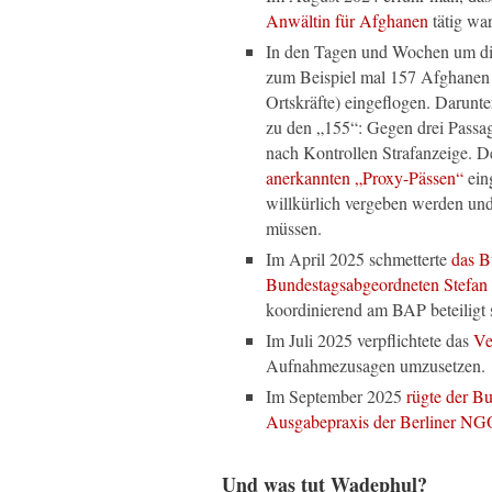
Anwältin für Afghanen
tätig war
In den Tagen und Wochen um d
zum Beispiel mal 157 Afghanen (
Ortskräfte) eingeflogen. Darunte
zu den „155“: Gegen drei Passag
nach Kontrollen Strafanzeige. D
anerkannten „Proxy-Pässen“
eing
willkürlich vergeben werden und
müssen.
Im April 2025 schmetterte
das B
Bundestagsabgeordneten Stefan
koordinierend am BAP beteiligt 
Im Juli 2025 verpflichtete das
Ve
Aufnahmezusagen umzusetzen.
Im September 2025
rügte der Bu
Ausgabepraxis der Berliner NG
Und was tut Wadephul?