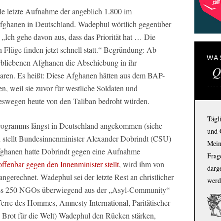
le letzte Aufnahme der angeblich 1.800 im
fghanen in Deutschland. Wadephul wörtlich gegenüber
„Ich gehe davon aus, dass das Priorität hat … Die
Flüge finden jetzt schnell statt.“ Begründung: Ab
WA
rbliebenen Afghanen die Abschiebung in ihr
Q
waren. Es heißt: Diese Afghanen hätten aus dem BAP-
 weil sie zuvor für westliche Soldaten und
deswegen heute von den Taliban bedroht würden.
Tägl
Programms längst in Deutschland angekommen (siehe
und 
 stellt Bundesinnenminister Alexander Dobrindt (CSU)
Mein
fghanen hatte Dobrindt gegen eine Aufnahme
Frage
offenbar gegen den Innenminister stellt
, wird ihm von
darg
gerechnet. Wadephul sei der letzte Rest an christlicher
werd
Dass 250 NGOs überwiegend aus der „Asyl-Community“
rre des Hommes, Amnesty International, Paritätischer
Brot für die Welt) Wadephul den Rücken stärken,