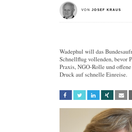
VON
JOSEF KRAUS
Wadephul will das Bundesau
Schnellflug vollenden, bevor P
Praxis, NGO-Rolle und offene
Druck auf schnelle Einreise.
Facebook
Twitter
Linkedin
Xing
Em