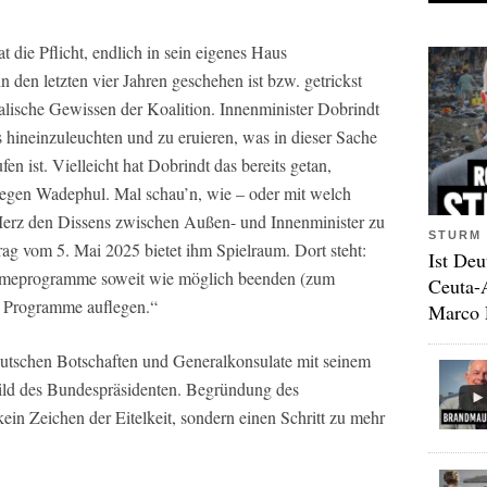
t die Pflicht, endlich in sein eigenes Haus
n den letzten vier Jahren geschehen ist bzw. getrickst
alische Gewissen der Koalition. Innenminister Dobrindt
us hineinzuleuchten und zu eruieren, was in dieser Sache
n ist. Vielleicht hat Dobrindt das bereits getan,
it gegen Wadephul. Mal schau’n, wie – oder mit welch
erz den Dissens zwischen Außen- und Innenminister zu
STURM 
trag vom 5. Mai 2025 bietet ihm Spielraum. Dort steht:
Ist Deu
hmeprogramme soweit wie möglich beenden (zum
Ceuta-
n Programme auflegen.“
Marco 
eutschen Botschaften und Generalkonsulate mit seinem
ild des Bundespräsidenten. Begründung des
in Zeichen der Eitelkeit, sondern einen Schritt zu mehr