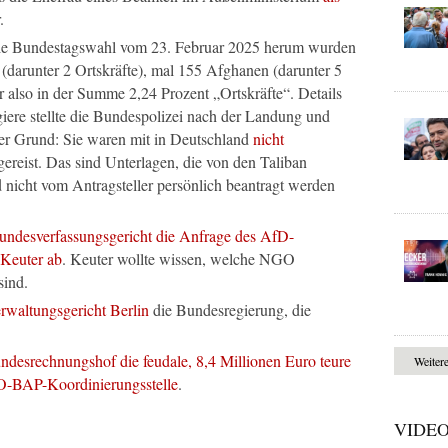
.
ie Bundestagswahl vom 23. Februar 2025 herum wurden
darunter 2 Ortskräfte), mal 155 Afghanen (darunter 5
r also in der Summe 2,24 Prozent „Ortskräfte“. Details
iere stellte die Bundespolizei nach der Landung und
er Grund: Sie waren mit in Deutschland
nicht
ereist. Das sind Unterlagen, die von den Taliban
 nicht vom Antragsteller persönlich beantragt werden
undesverfassungsgericht die Anfrage des AfD-
 Keuter ab
. Keuter wollte wissen, welche NGO
sind.
rwaltungsgericht Berlin
die Bundesregierung, die
ndesrechnungshof die feudale, 8,4 Millionen Euro teure
Weiter
O-BAP-Koordinierungsstelle
.
VIDE