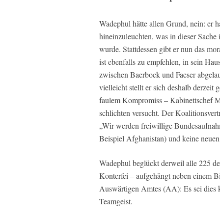
Wadephul hätte allen Grund, nein: er ha
hineinzuleuchten, was in dieser Sache i
wurde. Stattdessen gibt er nun das mor
ist ebenfalls zu empfehlen, in sein Ha
zwischen Baerbock und Faeser abgelaufe
vielleicht stellt er sich deshalb derze
faulem Kompromiss – Kabinettschef M
schlichten versucht. Der Koalitionsver
„Wir werden freiwillige Bundesaufna
Beispiel Afghanistan) und keine neue
Wadephul beglückt derweil alle 225 d
Konterfei – aufgehängt neben einem B
Auswärtigen Amtes (AA): Es sei dies ke
Teamgeist.