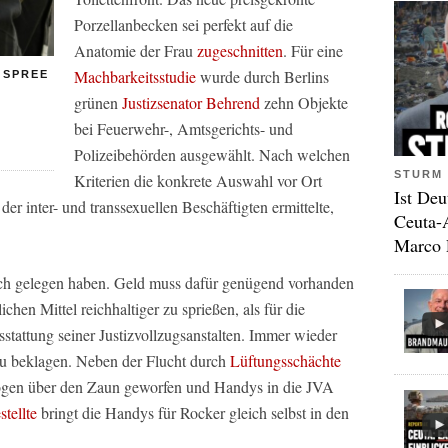
Porzellanbecken sei perfekt auf die
Anatomie der Frau
zugeschnitten
. Für eine
Machbarkeitsstudie
wurde durch Berlins
 SPREE
grünen
Justizsenator Behrend
zehn Objekte
bei Feuerwehr-, Amtsgerichts- und
Polizeibehörden ausgewählt. Nach welchen
STURM 
Kriterien die konkrete Auswahl vor Ort
Ist Deu
r inter- und transsexuellen Beschäftigten ermittelte,
Ceuta-
Marco 
ich gelegen haben. Geld muss dafür genügend vorhanden
ichen Mittel reichhaltiger zu sprießen, als für die
sstattung seiner Justizvollzugsanstalten. Immer wieder
u beklagen. Neben der Flucht durch
Lüftungsschächte
rogen über den Zaun geworfen und Handys in die JVA
tellte
bringt die Handys für Rocker gleich selbst in den