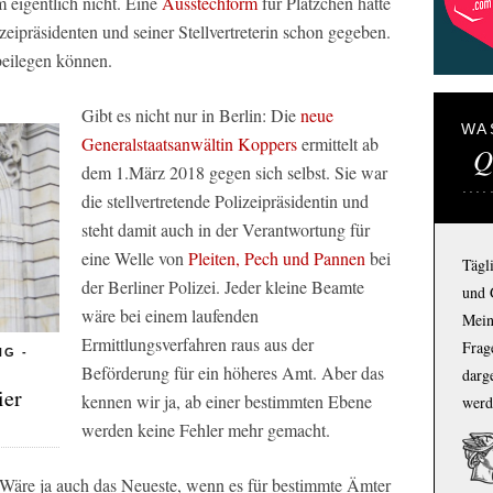
 eigentlich nicht. Eine
Ausstechform
für Plätzchen hatte
eipräsidenten und seiner Stellvertreterin schon gegeben.
beilegen können.
Gibt es nicht nur in Berlin: Die
neue
WA
Generalstaatsanwältin Koppers
ermittelt ab
Q
dem 1.März 2018 gegen sich selbst. Sie war
die stellvertretende Polizeipräsidentin und
steht damit auch in der Verantwortung für
eine Welle von
Pleiten, Pech und Pannen
bei
Tägl
der Berliner Polizei. Jeder kleine Beamte
und 
wäre bei einem laufenden
Mein
Ermittlungsverfahren raus aus der
Frage
G -
Beförderung für ein höheres Amt. Aber das
darg
ier
kennen wir ja, ab einer bestimmten Ebene
werd
werden keine Fehler mehr gemacht.
 Wäre ja auch das Neueste, wenn es für bestimmte Ämter