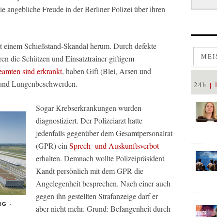
ie angebliche Freude in der Berliner Polizei über ihren
mit einem Schießstand-Skandal herum. Durch defekte
MEI
n die Schützen und Einsatztrainer giftigem
eamten sind erkrankt
, haben Gift (Blei, Arsen und
- und Lungenbeschwerden.
24h
Sogar Krebserkrankungen wurden
diagnostiziert. Der Polizeiarzt hatte
jedenfalls gegenüber dem Gesamtpersonalrat
(GPR) ein
Sprech- und Auskunftsverbot
erhalten. Demnach wollte Polizeipräsident
Kandt persönlich mit dem GPR die
Angelegenheit besprechen. Nach einer auch
gegen ihn gestellten Strafanzeige darf er
G -
aber nicht mehr. Grund: Befangenheit durch