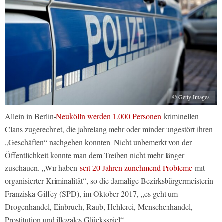
© Getty Images
Allein in Berlin-
Neukölln werden 1.000 Personen
kriminellen
Clans zugerechnet, die jahrelang mehr oder minder ungestört ihren
„Geschäften“ nachgehen konnten. Nicht unbemerkt von der
Öffentlichkeit konnte man dem Treiben nicht mehr länger
zuschauen. „Wir haben
seit 20 Jahren zunehmend Probleme
mit
organisierter Kriminalität“, so die damalige Bezirksbürgermeisterin
Franziska Giffey (SPD), im Oktober 2017, „es geht um
Drogenhandel, Einbruch, Raub, Hehlerei, Menschenhandel,
Prostitution und illegales Glücksspiel“.