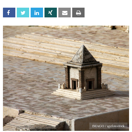
Facebook
Twitter
Linkedin
Xing
Email
Print
IMAGO / agefotostock