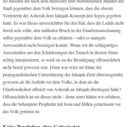
So mussten die nach dem Herrscher fünf bedeutendsten Männer der
Stadt gegenüber dem Volk bezeugen können, dass die oberste
Vertreterin der Asherah dem Jahɰah-Konzept den Segen gegeben
hatte. Es war dieses unverzichtbar für den Fall, dass die Ledah nicht
bereit sein sollte, den radikalen Bruch in der Glaubensanschauung
selbst gegenüber dem Volk zu erklären – oder es mangels
Anwesenheit nicht bezeugen konnte. Wenn wir ihr schlagartiges
Ausscheiden aus den Schilderungen des Tanach in diesem Sinne
richtig interpretieren, so wird sie zu der Bestätigung offensichtlich
nicht bereit gewesen sein. Denn was wäre im Sinne der
propagandistischen Unterstützung der Jahɰah-Ziele überzeugender
gewesen als ihr Auftritt vor dem Volke, in dem sie die
Glaubenshoheit offiziell von Asherah an Jahɰah übertragen hätte?
Offensichtlich tat sie dieses nicht – denn sonst hätten wir erfahren,
dass die behauptete Prophetin mit Josia und Hilkia gemeinsam vor
das Volk getreten ist.
Keine Revolution ohne Gottestestat