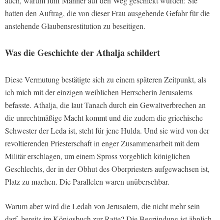
auch, warum fünf Männer auf den Weg geschickt wurden: Sie
hatten den Auftrag, die von dieser Frau ausgehende Gefahr für die
anstehende Glaubensrestitution zu beseitigen.
Was die Geschichte der Athalja schildert
Diese Vermutung bestätigte sich zu einem späteren Zeitpunkt, als
ich mich mit der einzigen weiblichen Herrscherin Jerusalems
befasste. Athalja, die laut Tanach durch ein Gewaltverbrechen an
die unrechtmäßige Macht kommt und die zudem die griechische
Schwester der Leda ist, steht für jene Hulda. Und sie wird von der
revoltierenden Priesterschaft in enger Zusammenarbeit mit dem
Militär erschlagen, um einem Spross vorgeblich königlichen
Geschlechts, der in der Obhut des Oberpriesters aufgewachsen ist,
Platz zu machen. Die Parallelen waren unübersehbar.
Warum aber wird die Ledah von Jerusalem, die nicht mehr sein
darf, bereits im Königsbuch zur Ratte? Die Begründung ist ähnlich