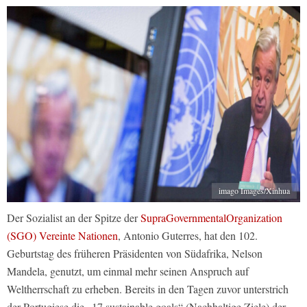
imago Images/Xinhua
Der Sozialist an der Spitze der
SupraGovernmentalOrganization
(SGO) Vereinte Nationen
, Antonio Guterres, hat den 102.
Geburtstag des früheren Präsidenten von Südafrika, Nelson
Mandela, genutzt, um einmal mehr seinen Anspruch auf
Weltherrschaft zu erheben. Bereits in den Tagen zuvor unterstrich
der Portugiese die „17 sustainable goals“ (Nachhaltige Ziele) der