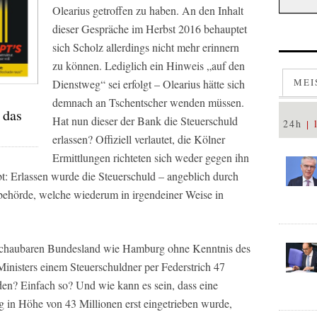
Olearius getroffen zu haben. An den Inhalt
dieser Gespräche im Herbst 2016 behauptet
sich Scholz allerdings nicht mehr erinnern
zu können. Lediglich ein Hinweis „auf den
MEI
Dienstweg“ sei erfolgt – Olearius hätte sich
demnach an Tschentscher wenden müssen.
 das
Hat nun dieser der Bank die Steuerschuld
24h
erlassen? Offiziell verlautet, die Kölner
Ermittlungen richteten sich weder gegen ihn
bt: Erlassen wurde die Steuerschuld – angeblich durch
zbehörde, welche wiederum in irgendeiner Weise in
rschaubaren Bundesland wie Hamburg ohne Kenntnis des
inisters einem Steuerschuldner per Federstrich 47
en? Einfach so? Und wie kann es sein, dass eine
 in Höhe von 43 Millionen erst eingetrieben wurde,