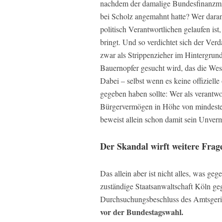
nachdem der damalige Bundesfinanzmin
bei Scholz angemahnt hatte? Wer daran 
politisch Verantwortlichen gelaufen is
bringt. Und so verdichtet sich der Ve
zwar als Strippenzieher im Hintergrund
Bauernopfer gesucht wird, das die West
Dabei – selbst wenn es keine offiziell
gegeben haben sollte: Wer als verantwo
Bürgervermögen in Höhe von mindesten
beweist allein schon damit sein Unver
Der Skandal wirft weitere Frag
Das allein aber ist nicht alles, was 
zuständige Staatsanwaltschaft Köln geg
Durchsuchungsbeschluss des Amtsgeric
vor der Bundestagswahl.