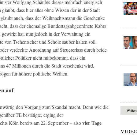
ister Wolfgang Schäuble dieses mehrfach energisch
glaubt, dass hier alles ohne Wissen der in der Stadt
t, glaubt auch, dass der Weihnachtsmann die Geschenke
rdacht, dass der ehemalige Bundestagsabgeordnete Kahrs
 gewirkt hat, nun jedoch in der Verwaltung ein
e von Tschentscher und Scholz sauber halten soll.
e oder verdeckte Anordnung auf Steuererlass durch beide
rtlicher Politiker nicht mitbekommt, dass ein
s 47 Millionen durch die Stadt verschenkt wird,
mögen für höhere politische Weihen.
en auf
gegenwärtig den Vorgang zum Skandal macht. Denn wie die
Weiter
enüber TE bestätigte, erging der
vier Tage
hts Köln bereits am 22. September – also
VIDE