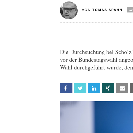
VON
TOMAS SPAHN
Die Durchsuchung bei Scholz'
vor der Bundestagswahl angeor
Wahl durchgeführt wurde, deme
Facebook
Twitter
Linkedin
Xing
Em