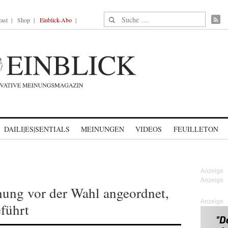
Suche nach:
ast
Shop
Einblick-Abo
DAILI|ES|SENTIALS
MEINUNGEN
VIDEOS
FEUILLETON
ng vor der Wahl angeordnet,
Anzeige
eführt