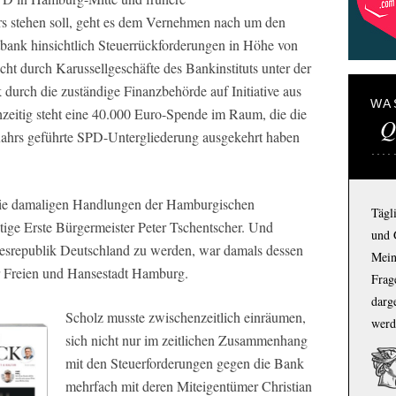
s stehen soll, geht es dem Vernehmen nach um den
bank hinsichtlich Steuerrückforderungen in Höhe von
cht durch Karussellgeschäfte des Bankinstituts unter der
urch die zuständige Finanzbehörde auf Initiative aus
WA
chzeitig steht eine 40.000 Euro-Spende im Raum, die die
Q
ahrs geführte SPD-Untergliederung ausgekehrt haben
 die damaligen Handlungen der Hamburgischen
Tägl
tige Erste Bürgermeister Peter Tschentscher. Und
und 
desrepublik Deutschland zu werden, war damals dessen
Mein
er Freien und Hansestadt Hamburg.
Frage
darg
Scholz musste zwischenzeitlich einräumen,
werd
sich nicht nur im zeitlichen Zusammenhang
mit den Steuerforderungen gegen die Bank
mehrfach mit deren Miteigentümer Christian