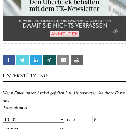
Facebook
Twitter
Linkedin
Xing
Email
Print
UNTERSTÜTZUNG
Wenn Ihnen unser Artikel gefallen hat: Unterstützen Sie diese Form
des
Journalismus.
oder
€