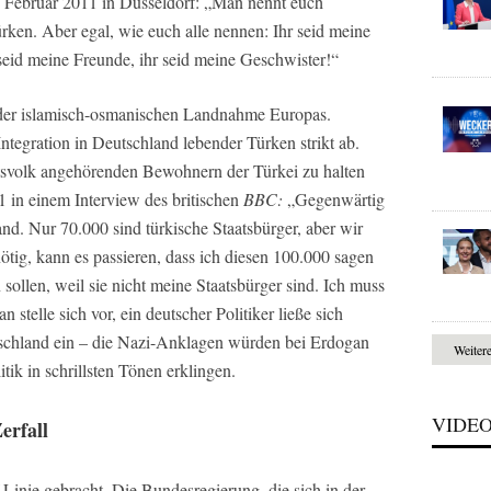
. Februar 2011 in Düsseldorf: „Man nennt euch
rken. Aber egal, wie euch alle nennen: Ihr seid meine
 seid meine Freunde, ihr seid meine Geschwister!“
 der islamisch-osmanischen Landnahme Europas.
 Integration in Deutschland lebender Türken strikt ab.
atsvolk angehörenden Bewohnern der Türkei zu halten
1 in einem Interview des britischen
BBC:
„Gegenwärtig
d. Nur 70.000 sind türkische Staatsbürger, aber wir
ötig, kann es passieren, dass ich diesen 100.000 sagen
sollen, weil sie nicht meine Staatsbürger sind. Ich muss
stelle sich vor, ein deutscher Politiker ließe sich
tschland ein – die Nazi-Anklagen würden bei Erdogan
Weiter
tik in schrillsten Tönen erklingen.
VIDE
erfall
 Linie gebracht. Die Bundesregierung, die sich in der