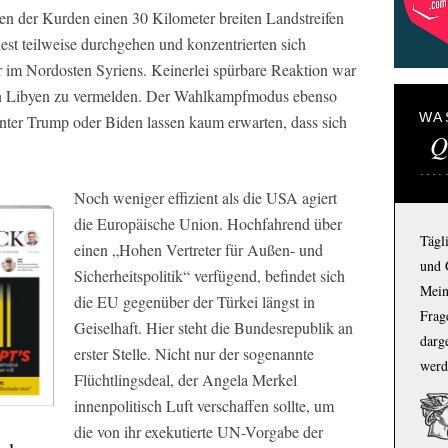
ten der Kurden einen 30 Kilometer breiten Landstreifen
est teilweise durchgehen und konzentrierten sich
er im Nordosten Syriens. Keinerlei spürbare Reaktion war
n in Libyen zu vermelden. Der Wahlkampfmodus ebenso
WA
nter Trump oder Biden lassen kaum erwarten, dass sich
Q
Noch weniger effizient als die USA agiert
die Europäische Union. Hochfahrend über
Tägl
einen „Hohen Vertreter für Außen- und
und 
Sicherheitspolitik“ verfügend, befindet sich
Mein
die EU gegenüber der Türkei längst in
Frage
Geiselhaft. Hier steht die Bundesrepublik an
darg
erster Stelle. Nicht nur der sogenannte
werd
Flüchtlingsdeal, der Angela Merkel
innenpolitisch Luft verschaffen sollte, um
die von ihr exekutierte UN-Vorgabe der