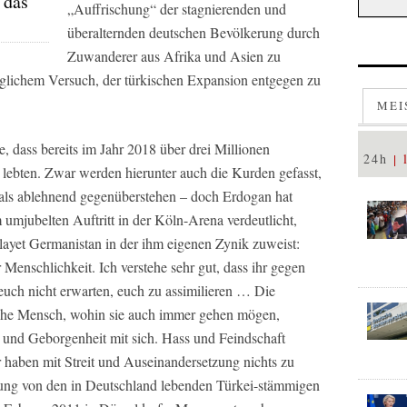
 das
„Auffrischung“ der stagnierenden und
überalternden deutschen Bevölkerung durch
Zuwanderer aus Afrika und Asien zu
jeglichem Versuch, der türkischen Expansion entgegen zu
MEI
e, dass bereits im Jahr 2018 über drei Millionen
24h
lebten. Zwar werden hierunter auch die Kurden gefasst,
 als ablehnend gegenüberstehen – doch Erdogan hat
 umjubelten Auftritt in der Köln-Arena verdeutlicht,
layet Germanistan in der ihm eigenen Zynik zuweist:
 Menschlichkeit. Ich verstehe sehr gut, dass ihr gegen
euch nicht erwarten, euch zu assimilieren … Die
sche Mensch, wohin sie auch immer gehen mögen,
 und Geborgenheit mit sich. Hass und Feindschaft
 haben mit Streit und Auseinandersetzung nichts zu
ellung von den in Deutschland lebenden Türkei-stämmigen