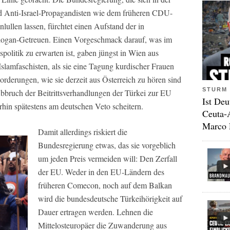
d Anti-Israel-Propagandisten wie dem früheren CDU-
lullen lassen, fürchtet einen Aufstand der in
rdogan-Getreuen. Einen Vorgeschmack darauf, was im
spolitik zu erwarten ist, gaben jüngst in Wien aus
Islamfaschisten, als sie eine Tagung kurdischer Frauen
rderungen, wie sie derzeit aus Österreich zu hören sind
STURM 
Abbruch der Beitrittsverhandlungen der Türkei zur EU
Ist Deu
erhin spätestens am deutschen Veto scheitern.
Ceuta-
Marco 
Damit allerdings riskiert die
Bundesregierung etwas, das sie vorgeblich
um jeden Preis vermeiden will: Den Zerfall
der EU. Weder in den EU-Ländern des
früheren Comecon, noch auf dem Balkan
wird die bundesdeutsche Türkeihörigkeit auf
Dauer ertragen werden. Lehnen die
Mittelosteuropäer die Zuwanderung aus