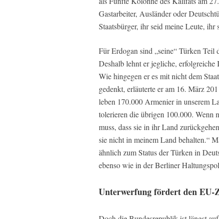
als Fünfte Kolonne des Kalifats am 27
Gastarbeiter, Ausländer oder Deutschtü
Staatsbürger, ihr seid meine Leute, ihr
Für Erdogan sind „seine“ Türken Teil
Deshalb lehnt er jegliche, erfolgreiche
Wie hingegen er es mit nicht dem Sta
gedenkt, erläuterte er am 16. März 201
leben 170.000 Armenier in unserem Lan
tolerieren die übrigen 100.000. Wenn n
muss, dass sie in ihr Land zurückgehen 
sie nicht in meinem Land behalten.“ Man 
ähnlich zum Status der Türken in Deu
ebenso wie in der Berliner Haltungspoli
Unterwerfung fördert den EU-Z
Doch die Bundesrepublik ist längst auf