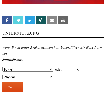
Facebook
Twitter
Linkedin
Xing
Email
Print
UNTERSTÜTZUNG
Wenn Ihnen unser Artikel gefallen hat: Unterstützen Sie diese Form
des
Journalismus.
oder
€
Weiter