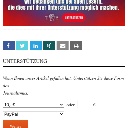
Facebook
Twitter
Linkedin
Xing
Email
Print
UNTERSTÜTZUNG
Wenn Ihnen unser Artikel gefallen hat: Unterstützen Sie diese Form
des
Journalismus.
oder
€
Weiter