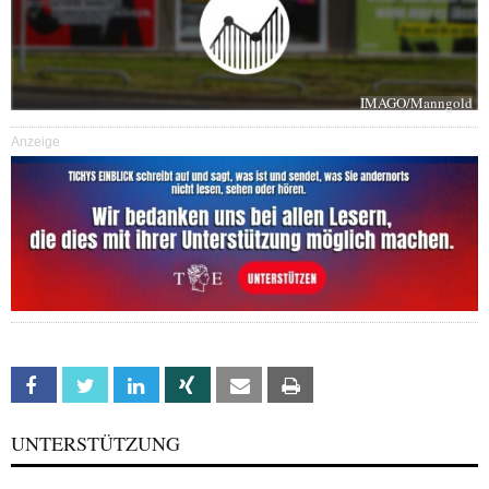
IMAGO/Manngold
Anzeige
Facebook
Twitter
Linkedin
Xing
Email
Print
UNTERSTÜTZUNG