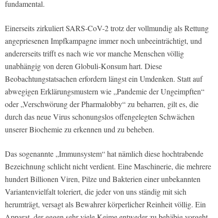
fundamental.
Einerseits zirkuliert SARS-CoV-2 trotz der vollmundig als Rettung
angepriesenen Impfkampagne immer noch unbeeinträchtigt, und
andererseits trifft es nach wie vor manche Menschen völlig
unabhängig von deren Globuli-Konsum hart. Diese
Beobachtungstatsachen erfordern längst ein Umdenken. Statt auf
abwegigen Erklärungsmustern wie „Pandemie der Ungeimpften“
oder „Verschwörung der Pharmalobby“ zu beharren, gilt es, die
durch das neue Virus schonungslos offengelegten Schwächen
unserer Biochemie zu erkennen und zu beheben.
Das sogenannte „Immunsystem“ hat nämlich diese hochtrabende
Bezeichnung schlicht nicht verdient. Eine Maschinerie, die mehrere
hundert Billionen Viren, Pilze und Bakterien einer unbekannten
Variantenvielfalt toleriert, die jeder von uns ständig mit sich
herumträgt, versagt als Bewahrer körperlicher Reinheit völlig. Ein
Apparat, der gegen sehr viele Keime entweder zu behäbig vorgeht,