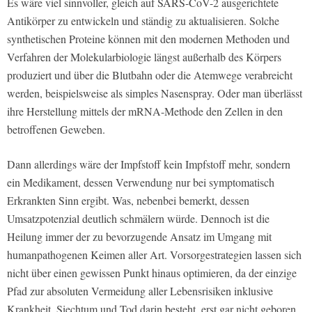
Es wäre viel sinnvoller, gleich auf SARS-CoV-2 ausgerichtete
Antikörper zu entwickeln und ständig zu aktualisieren. Solche
synthetischen Proteine können mit den modernen Methoden und
Verfahren der Molekularbiologie längst außerhalb des Körpers
produziert und über die Blutbahn oder die Atemwege verabreicht
werden, beispielsweise als simples Nasenspray. Oder man überlässt
ihre Herstellung mittels der mRNA-Methode den Zellen in den
betroffenen Geweben.
Dann allerdings wäre der Impfstoff kein Impfstoff mehr, sondern
ein Medikament, dessen Verwendung nur bei symptomatisch
Erkrankten Sinn ergibt. Was, nebenbei bemerkt, dessen
Umsatzpotenzial deutlich schmälern würde. Dennoch ist die
Heilung immer der zu bevorzugende Ansatz im Umgang mit
humanpathogenen Keimen aller Art. Vorsorgestrategien lassen sich
nicht über einen gewissen Punkt hinaus optimieren, da der einzige
Pfad zur absoluten Vermeidung aller Lebensrisiken inklusive
Krankheit, Siechtum und Tod darin besteht, erst gar nicht geboren