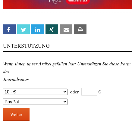
Facebook
Twitter
Linkedin
Xing
Email
Print
UNTERSTÜTZUNG
Wenn Ihnen unser Artikel gefallen hat: Unterstützen Sie diese Form
des
Journalismus.
oder
€
Weiter