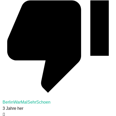
BerlinWarMalSehrSchoen
3 Jahre her