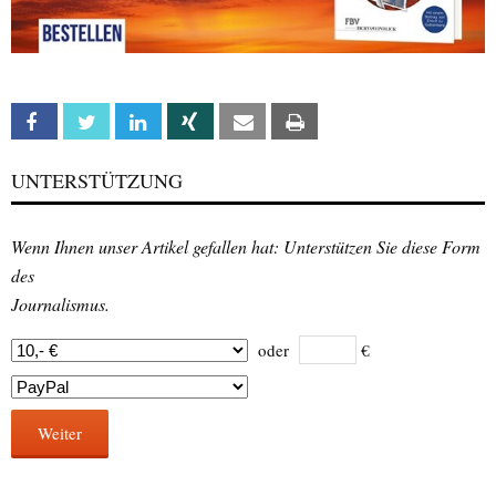
Facebook
Twitter
Linkedin
Xing
Email
Print
UNTERSTÜTZUNG
Wenn Ihnen unser Artikel gefallen hat: Unterstützen Sie diese Form
des
Journalismus.
oder
€
Weiter