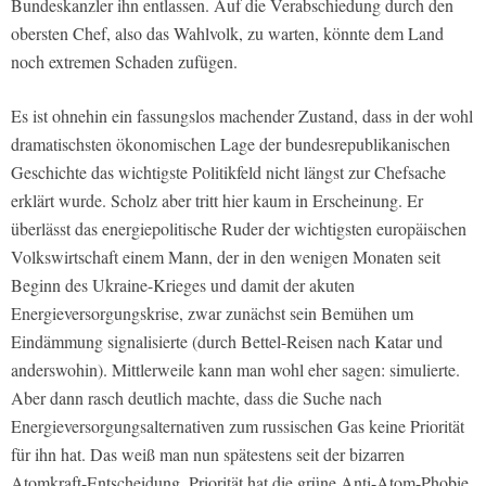
Bundeskanzler ihn entlassen. Auf die Verabschiedung durch den
obersten Chef, also das Wahlvolk, zu warten, könnte dem Land
noch extremen Schaden zufügen.
Es ist ohnehin ein fassungslos machender Zustand, dass in der wohl
dramatischsten ökonomischen Lage der bundesrepublikanischen
Geschichte das wichtigste Politikfeld nicht längst zur Chefsache
erklärt wurde. Scholz aber tritt hier kaum in Erscheinung. Er
überlässt das energiepolitische Ruder der wichtigsten europäischen
Volkswirtschaft einem Mann, der in den wenigen Monaten seit
Beginn des Ukraine-Krieges und damit der akuten
Energieversorgungskrise, zwar zunächst sein Bemühen um
Eindämmung signalisierte (durch Bettel-Reisen nach Katar und
anderswohin). Mittlerweile kann man wohl eher sagen: simulierte.
Aber dann rasch deutlich machte, dass die Suche nach
Energieversorgungsalternativen zum russischen Gas keine Priorität
für ihn hat. Das weiß man nun spätestens seit der bizarren
Atomkraft-Entscheidung. Priorität hat die grüne Anti-Atom-Phobie.