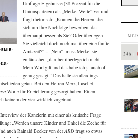
Umfrage-Ergebnisse (38 Prozent für die
Unionsparteien) als „Merkel-Werte“ vor und
fragt rhetorisch: „Können die Herren, die
sich um Ihre Nachfolge bewerben, das
überhaupt besser als Sie? Oder überlegen
MEI
Sie vielleicht doch noch mal über eine fünfte
DEMIE-
Amtszeit?“ – „Nein“, muss Merkel sie
24h
enttäuschen „darüber überlege ich nicht.
ona-
Mein Wort gilt und das habe ich ja auch oft
genug gesagt.“ Das hatte sie allerdings
 entschieden getan. Bei den Herren Merz, Laschet,
ese Worte für Erleichterung gesorgt haben. Einen
ch keinem der vier wirklich zugetraut.
-Interview der Kanzlerin mit einer als kritische Frage
tellung: „Werden unsere Kinder und Enkel die Zeche für
Und auch Rainald Becker von der
ARD
fragt so etwas