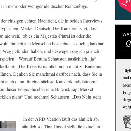
ar in mehr oder weniger identischer Reihenfolge.
 der einzigen echten Nachricht, die in beiden Interviews
t typischem Merkel-Deutsch: Die Kanzlerin sagt, dass
WA
 nie weiß, ob es ein Majestäts-Plural ist oder die
Q
r wohl einfach alle Menschen bezeichnet – doch „dankbar
en Weg gefunden haben, und deswegen sag ich ja auch
rspielen“. Worauf Bettina Schausten tatsächlich „ja“
rtfährt: „Die Krise ist nämlich noch nicht zu Ende und
Tägl
on Ihnen. Denken Sie manchmal darüber nach, dass Sie in
und 
cht auch dann für eine nächste Kanzlerkandidatur zur
Mein
n dieser Frage, die eher eine Bitte ist, sagt Merkel
Frage
irklich nicht“ Und nochmal Schausten: „Das Nein steht
darg
werd
In der
ARD
-Version läuft das ähnlich ab,
nämlich so: Tina Hassel stellt die aktuellen