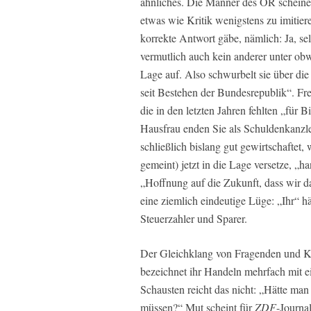
ähnliches. Die Männer des ÖR scheinen
etwas wie Kritik wenigstens zu imitier
korrekte Antwort gäbe, nämlich: Ja, se
vermutlich auch kein anderer unter obw
Lage auf. Also schwurbelt sie über die
seit Bestehen der Bundesrepublik“. Frey 
die in den letzten Jahren fehlten „für 
Hausfrau enden Sie als Schuldenkanzler
schließlich bislang gut gewirtschaftet
gemeint) jetzt in die Lage versetze, „
„Hoffnung auf die Zukunft, dass wir d
eine ziemlich eindeutige Lüge: „Ihr“ h
Steuerzahler und Sparer.
Der Gleichklang von Fragenden und Kan
bezeichnet ihr Handeln mehrfach mit ei
Schausten reicht das nicht: „Hätte ma
müssen?“ Mut scheint für
ZDF
-Journa