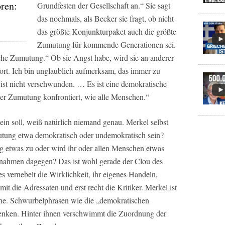
oren:
Grundfesten der Gesellschaft an.“ Sie sagt
das nochmals, als Becker sie fragt, ob nicht
das größte Konjunkturpaket auch die größte
Zumutung für kommende Generationen sei.
sche Zumutung.“ Ob sie Angst habe, wird sie an anderer
 Wort. Ich bin unglaublich aufmerksam, das immer zu
 ist nicht verschwunden. … Es ist eine demokratische
er Zumutung konfrontiert, wie alle Menschen.“
n soll, weiß natürlich niemand genau. Merkel selbst
utung etwa demokratisch oder undemokratisch sein?
g etwas zu oder wird ihr oder allen Menschen etwas
ahmen dagegen? Das ist wohl gerade der Clou des
s vernebelt die Wirklichkeit, ihr eigenes Handeln,
it die Adressaten und erst recht die Kritiker. Merkel ist
che. Schwurbelphrasen wie die „demokratischen
enken. Hinter ihnen verschwimmt die Zuordnung der