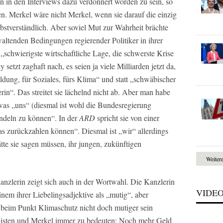
 in den Interviews dazu verdonnert worden zu sein, so
en. Merkel wäre nicht Merkel, wenn sie darauf die einzig
lbstverständlich. Aber soviel Mut zur Wahrheit brächte
altenden Bedingungen regierender Politiker in ihrer
 „schwierigste wirtschaftliche Lage, die schwerste Krise
setzt zaghaft nach, es seien ja viele Milliarden jetzt da,
Bildung, für Soziales, fürs Klima“ und statt „schwäbischer
in“. Das streitet sie lächelnd nicht ab. Aber man habe
, was „uns“ (diesmal ist wohl die Bundesregierung
handeln zu können“. In der
ARD
spricht sie von einer
as zurückzahlen können“. Diesmal ist „wir“ allerdings
ätte sie sagen müssen, ihr jungen, zukünftigen
Weiter
zlerin zeigt sich auch in der Wortwahl. Die Kanzlerin
VIDE
nem ihrer Liebelingsadjektive als „mutig“, aber
n beim Punkt Klimaschutz nicht doch mutiger sein
listen und Merkel immer zu bedeuten: Noch mehr Geld