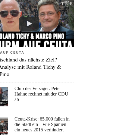
AUF CEUTA
tschland das nächste Ziel? –
Analyse mit Roland Tichy &
Pino
Club der Versager: Peter
Hahne rechnet mit der CDU
ab
Ceuta-Krise: 65.000 fallen in
die Stadt ein – wie Spanien
ein neues 2015 verhindert