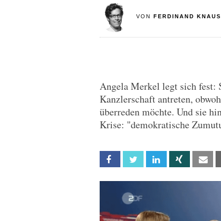
VON
FERDINAND KNAUS
Angela Merkel legt sich fest: 
Kanzlerschaft antreten, obwo
überreden möchte. Und sie hin
Krise: "demokratische Zumut
Facebook
Twitter
Linkedin
Xing
Em