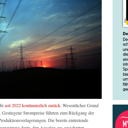
eht
seit 2022 kontinuierlich zurück
. Wesentlicher Grund
e. Gestiegene Strompreise führten zum Rückgang der
Produktionsverlagerungen. Die bereits eintretende
esregierung darin, den Ausstieg aus gesicherten