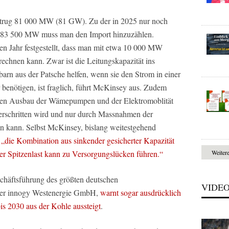
 betrug 81 000 MW (81 GW). Zu der in 2025 nur noch
n 83 500 MW muss man den Import hinzuzählen.
en Jahr festgestellt, dass man mit etwa 10 000 MW
echnen kann. Zwar ist die Leitungskapazität ins
arn aus der Patsche helfen, wenn sie den Strom in einer
r benötigen, ist fraglich, führt McKinsey aus. Zudem
den Ausbau der Wämepumpen und der Elektromoblität
überschritten wird und nur durch Massnahmen der
n kann. Selbst McKinsey, bislang weitestgehend
:
„die Kombination aus sinkender gesicherter Kapazität
Weiter
der Spitzenlast kann zu Versorgungslücken führen.“
chäftsführung des größten deutschen
VIDE
chter innogy Westenergie GmbH,
warnt sogar ausdrücklich
bis 2030 aus der Kohle aussteigt
.