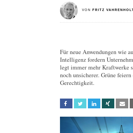
VON
FRITZ VAHRENHOL
Für neue Anwendungen wie aut
Intelligenz fordern Unterneh
legt immer mehr Kraftwerke s
noch unsicherer. Grüne feiern
Gerechtigkeit.
Facebook
Twitter
Linkedin
Xing
Em