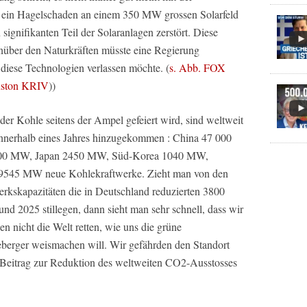
. ein Hagelschaden an einem 350 MW grossen Solarfeld
signifikanten Teil der Solaranlagen zerstört. Diese
enüber den Naturkräften müsste eine Regierung
 diese Technologien verlassen möchte. (
s. Abb. FOX
uston KRIV
))
er Kohle seitens der Ampel gefeiert wird, sind weltweit
innerhalb eines Jahres hinzugekommen : China 47 000
500 MW, Japan 2450 MW, Süd-Korea 1040 MW,
69545 MW neue Kohlekraftwerke. Zieht man von den
skapazitäten die in Deutschland reduzierten 3800
 2025 stillegen, dann sieht man sehr schnell, dass wir
n nicht die Welt retten, wie uns die grüne
berger weismachen will. Wir gefährden den Standort
n Beitrag zur Reduktion des weltweiten CO2-Ausstosses