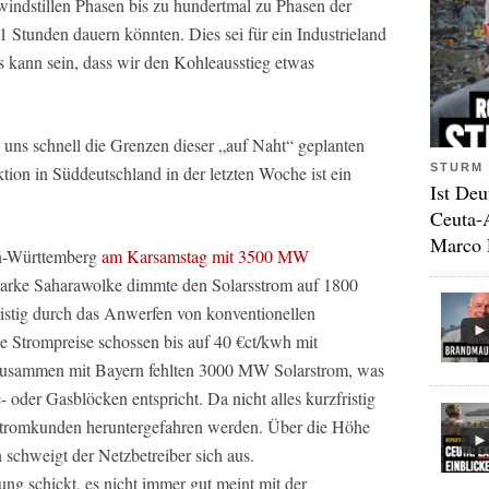
windstillen Phasen bis zu hundertmal zu Phasen der
 Stunden dauern könnten. Dies sei für ein Industrieland
 kann sein, dass wir den Kohleausstieg etwas
 uns schnell die Grenzen dieser „auf Naht“ geplanten
STURM 
ion in Süddeutschland in der letzten Woche ist ein
Ist Deu
Ceuta-
Marco 
en-Württemberg
am Karsamstag mit 3500 MW
starke Saharawolke dimmte den Solarsstrom auf 1800
istig durch das Anwerfen von konventionellen
e Strompreise schossen bis auf 40 €ct/kwh mit
Zusammen mit Bayern fehlten 3000 MW Solarstrom, was
 oder Gasblöcken entspricht. Da nicht alles kurzfristig
Stromkunden heruntergefahren werden. Über die Höhe
 schweigt der Netzbetreiber sich aus.
ung schickt, es nicht immer gut meint mit der