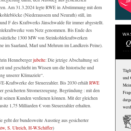
etzen. Am 31.3.2024 legte RWE in Abstimmung mit dem
ohleblöcke (Niederaussem und Neurath) still, im
und F des Kraftwerks Jänschwalde für immer abgestellt.
lekraftwerke vom Netz genommen. Bis Ende des
WA
sätzliche 1300 MW von Steinkohlekraftwerken
Q
ne im Saarland, Marl und Mehrum im Landkreis Peine).
thrin Henneberger
jubelte
: Die jetzige Abschaltung sei
eit und geschieht im Wissen um die historische und
Tägl
ung unserer Klimaziele“.
und 
E-Kraftwerke der Steuerzahler. Bis 2030 erhält
RWE
Mein
der gesicherten Stromerzeugung. Begründung : mit den
Frage
it seinen Kunden verdienen können. Mit der gleichen
darg
itz 1,75 Milliarden € vom Steuerzahler erhalten.
werd
 geht der bundesweite Ausstieg aus gesicherter
atw, S. Ulreich, H-W.Schiffer
)