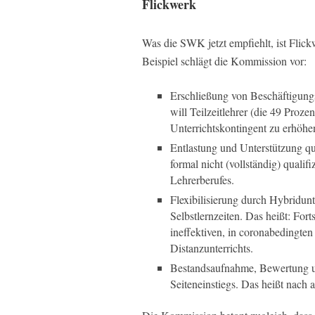
Flickwerk
Was die SWK jetzt empfiehlt, ist Flickw
Beispiel schlägt die Kommission vor:
Erschließung von Beschäftigungs
will Teilzeitlehrer (die 49 Proze
Unterrichtskontingent zu erhöhe
Entlastung und Unterstützung qua
formal nicht (vollständig) qualif
Lehrerberufes.
Flexibilisierung durch Hybridun
Selbstlernzeiten. Das heißt: For
ineffektiven, in coronabedingte
Distanzunterrichts.
Bestandsaufnahme, Bewertung u
Seiteneinstiegs. Das heißt nach 