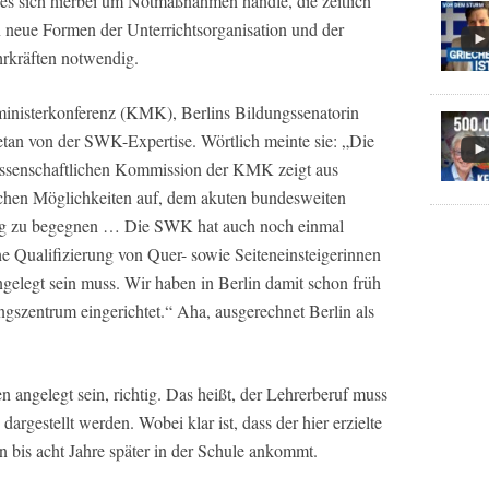
es sich hierbei um Notmaßnahmen handle, die zeitlich
en neue Formen der Unterrichtsorganisation und der
rkräften notwendig.
ministerkonferenz (KMK), Berlins Bildungssenatorin
getan von der SWK-Expertise. Wörtlich meinte sie: „Die
ssenschaftlichen Kommission der KMK zeigt aus
ischen Möglichkeiten auf, dem akuten bundesweiten
stig zu begegnen … Die SWK hat auch noch einmal
he Qualifizierung von Quer- sowie Seiteneinsteigerinnen
angelegt sein muss. Wir haben in Berlin damit schon früh
gszentrum eingerichtet.“ Aha, ausgerechnet Berlin als
angelegt sein, richtig. Das heißt, der Lehrerberuf muss
 dargestellt werden. Wobei klar ist, dass der hier erzielte
 bis acht Jahre später in der Schule ankommt.