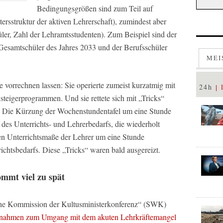
Bedingungsgrößen sind zum Teil auf
ersstruktur der aktiven Lehrerschaft), zumindest aber
üler, Zahl der Lehramtsstudenten). Zum Beispiel sind der
Gesamtschüler des Jahres 2033 und der Berufsschüler
MEI
e vorrechnen lassen: Sie operierte zumeist kurzatmig mit
24h
eigerprogrammen. Und sie rettete sich mit „Tricks“
: Die Kürzung der Wochenstundentafel um eine Stunde
t des Unterrichts- und Lehrerbedarfs, die wiederholt
en Unterrichtsmaße der Lehrer um eine Stunde
richtsbedarfs. Diese „Tricks“ waren bald ausgereizt.
ommt viel zu spät
che Kommission der Kultusministerkonferenz“ (SWK)
ahmen zum Umgang mit dem akuten Lehrkräftemangel