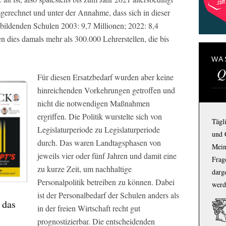
mgerechnet und unter der Annahme, dass sich in dieser
nbildenden Schulen 2003: 9,7 Millionen; 2022: 8,4
n dies damals mehr als 300.000 Lehrerstellen, die bis
WA
Q
Für diesen Ersatzbedarf wurden aber keine
hinreichenden Vorkehrungen getroffen und
nicht die notwendigen Maßnahmen
ergriffen. Die Politik wurstelte sich von
Tägl
Legislaturperiode zu Legislaturperiode
und 
durch. Das waren Landtagsphasen von
Mein
jeweils vier oder fünf Jahren und damit eine
Frage
zu kurze Zeit, um nachhaltige
darg
Personalpolitik betreiben zu können. Dabei
werd
ist der Personalbedarf der Schulen anders als
 das
in der freien Wirtschaft recht gut
prognostizierbar. Die entscheidenden