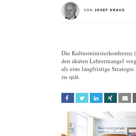
VON
JOSEF KRAUS
Die Kultusministerkonferenz
den akuten Lehrermangel vorge
als eine langfristige Strate
zu spät.
Facebook
Twitter
Linkedin
Xing
Em