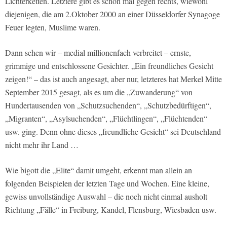
Lichterketten. Letztere gibt es schon mal gegen rechts, wiewohl
diejenigen, die am 2.Oktober 2000 an einer Düsseldorfer Synagoge
Feuer legten, Muslime waren.
Dann sehen wir – medial millionenfach verbreitet – ernste,
grimmige und entschlossene Gesichter. „Ein freundliches Gesicht
zeigen!“ – das ist auch angesagt, aber nur, letzteres hat Merkel Mitte
September 2015 gesagt, als es um die „Zuwanderung“ von
Hundertausenden von „Schutzsuchenden“, „Schutzbedürftigen“,
„Migranten“, „Asylsuchenden“, „Flüchtlingen“, „Flüchtenden“
usw. ging. Denn ohne dieses „freundliche Gesicht“ sei Deutschland
nicht mehr ihr Land …
Wie bigott die „Elite“ damit umgeht, erkennt man allein an
folgenden Beispielen der letzten Tage und Wochen. Eine kleine,
gewiss unvollständige Auswahl – die noch nicht einmal ausholt
Richtung „Fälle“ in Freiburg, Kandel, Flensburg, Wiesbaden usw.