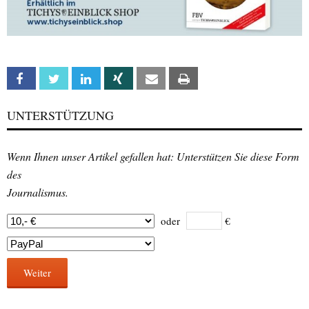
Facebook
Twitter
Linkedin
Xing
Email
Print
UNTERSTÜTZUNG
Wenn Ihnen unser Artikel gefallen hat: Unterstützen Sie diese Form
des
Journalismus.
oder
€
Weiter