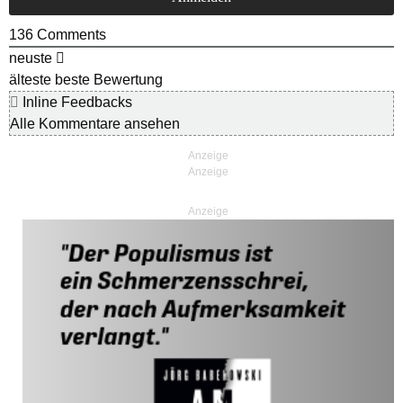
136
Comments
neuste
älteste
beste Bewertung
Inline Feedbacks
Alle Kommentare ansehen
Anzeige