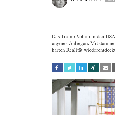
VON
GERD HELD
Das Trump-Votum in den USA is
eigenes Anliegen. Mit dem ne
harten Realität wiederentdeckt
Facebook
Twitter
Linkedin
Xing
Em