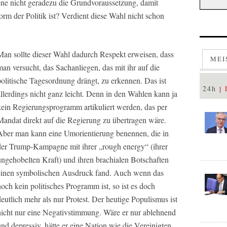
ne nicht geradezu die Grundvoraussetzung, damit
rm der Politik ist? Verdient diese Wahl nicht schon
Man sollte dieser Wahl dadurch Respekt erweisen, dass
MEI
man versucht, das Sachanliegen, das mit ihr auf die
politische Tagesordnung drängt, zu erkennen. Das ist
24h
allerdings nicht ganz leicht. Denn in den Wahlen kann ja
kein Regierungsprogramm artikuliert werden, das per
Mandat direkt auf die Regierung zu übertragen wäre.
Aber man kann eine Umorientierung benennen, die in
der Trump-Kampagne mit ihrer „rough energy“ (ihrer
ungehobelten Kraft) und ihren brachialen Botschaften
einen symbolischen Ausdruck fand. Auch wenn das
noch kein politisches Programm ist, so ist es doch
deutlich mehr als nur Protest. Der heutige Populismus ist
nicht nur eine Negativstimmung. Wäre er nur ablehnend
und depressiv, hätte er eine Nation wie die Vereinigten