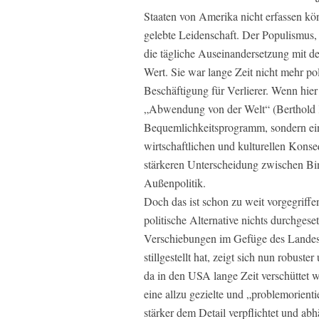
Staaten von Amerika nicht erfassen kön
gelebte Leidenschaft. Der Populismus, s
die tägliche Auseinandersetzung mit d
Wert. Sie war lange Zeit nicht mehr pol
Beschäftigung für Verlierer. Wenn hier 
„Abwendung von der Welt“ (Berthold 
Bequemlichkeitsprogramm, sondern ein
wirtschaftlichen und kulturellen Kons
stärkeren Unterscheidung zwischen B
Außenpolitik.
Doch das ist schon zu weit vorgegriffen
politische Alternative nichts durchgese
Verschiebungen im Gefüge des Landes,
stillgestellt hat, zeigt sich nun robust
da in den USA lange Zeit verschüttet wa
eine allzu gezielte und „problemorienti
stärker dem Detail verpflichtet und ab