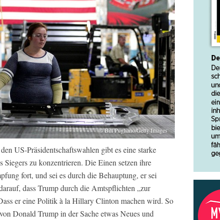
© Bill Pugliano/Getty Images
en US-Präsidentschaftswahlen gibt es eine starke
s Siegers zu konzentrieren. Die Einen setzen ihre
ung fort, und sei es durch die Behauptung, er sei
darauf, dass Trump durch die Amtspflichten „zur
ass er eine Politik à la Hillary Clinton machen wird. So
eg von Donald Trump in der Sache etwas Neues und