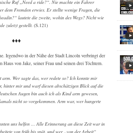
nische Ruf „Need a ride?“. Nie machte ein Fahrer
er dem Fremden erwies. Er stellte wenige Fragen, die
headin?“ lautete die zweite, wohin des Wegs? Nicht wie
zuletzt gestellt.
(S.121)
♦♦♦
e. Irgendwo in der Nähe der Stadt Lincoln verbringt der
Haus von Jake, seiner Frau und seinen drei Töchtern.
t arm. Wer sagte das, wer redete so? Ich konnte mir
r, hinter mir und warf diesen abschätzigen Blick auf die
deutschen Augen bin auch ich als Kind arm gewesen,
s damals nicht so vorgekommen. Arm war, wer hungerte
nnten uns helfen … Alle Erinnerung an diese Zeit war in
beitete von früh bis spät, und wer „von der Arbeit“