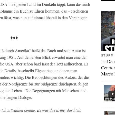
 USA im eigenen Land im Dunkeln tappt, kann das auch
r Kolumne ein Buch zu Ehren kommen, das – erschienen
 lässt, was nun auf einmal überall in den Vereinigten
♦♦♦
ß durch Amerika“ heißt das Buch und sein Autor ist
STURM 
ng 1951. Auf den ersten Blick erwartet man eine der
Ist Deu
ie USA, aber schon bald lässt der Text aufhorchen. Er
Ceuta-
 die Details, beschreibt Eigenarten, an denen man
Marco 
onders wichtig: Die Beobachtungen des Autors, der die
 der Nordgrenze bis zur Südgrenze durchquert, folgen
es guten Lebens. Die Begegnungen mit Menschen sind
eine langen Dialoge.
 ich mitzählen konnte. Es war das dritte, das hielt,