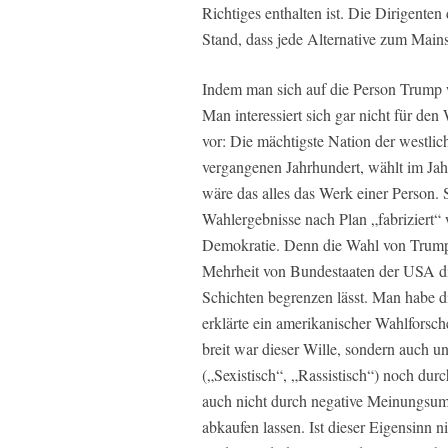
Richtiges enthalten ist. Die Dirigente
Stand, dass jede Alternative zum Mains
Indem man sich auf die Person Trump w
Man interessiert sich gar nicht für den W
vor: Die mächtigste Nation der westlic
vergangenen Jahrhundert, wählt im Jahr
wäre das alles das Werk einer Person. 
Wahlergebnisse nach Plan „fabriziert“ 
Demokratie. Denn die Wahl von Trump re
Mehrheit von Bundestaaten der USA die
Schichten begrenzen lässt. Man habe di
erklärte ein amerikanischer Wahlfors
breit war dieser Wille, sondern auch u
(„Sexistisch“, „Rassistisch“) noch du
auch nicht durch negative Meinungsum
abkaufen lassen. Ist dieser Eigensinn n