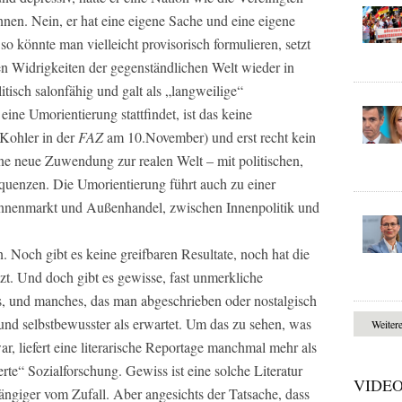
nen. Nein, er hat eine eigene Sache und eine eigene
o könnte man vielleicht provisorisch formulieren, setzt
en Widrigkeiten der gegenständlichen Welt wieder in
itisch salonfähig und galt als „langweilige“
eine Umorientierung stattfindet, ist das keine
Kohler in der
FAZ
am 10.November) und erst recht kein
e neue Zuwendung zur realen Welt – mit politischen,
equenzen. Die Umorientierung führt auch zu einer
innenmarkt und Außenhandel, zwischen Innenpolitik und
. Noch gibt es keine greifbaren Resultate, noch hat die
tzt. Und doch gibt es gewisse, fast unmerkliche
 und manches, das man abgeschrieben oder nostalgisch
er und selbstbewusster als erwartet. Um das zu sehen, was
Weiter
r, liefert eine literarische Reportage manchmal mehr als
erte“ Sozialforschung. Gewiss ist eine solche Literatur
VIDE
hängiger vom Zufall. Aber angesichts der Tatsache, dass