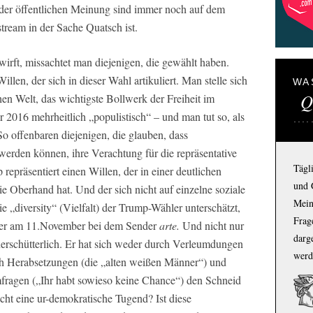
n der öffentlichen Meinung sind immer noch auf dem
tream in der Sache Quatsch ist.
irft, missachtet man diejenigen, die gewählt haben.
illen, der sich in dieser Wahl artikuliert. Man stelle sich
WA
Q
hen Welt, das wichtigste Bollwerk der Freiheit im
 2016 mehrheitlich „populistisch“ – und man tut so, als
So offenbaren diejenigen, die glauben, dass
werden können, ihre Verachtung für die repräsentative
Tägl
präsentiert einen Willen, der in einer deutlichen
und 
 Oberhand hat. Und der sich nicht auf einzelne soziale
Mein
e „diversity“ (Vielfalt) der Trump-Wähler unterschätzt,
Frage
cher am 11.November bei dem Sender
arte.
Und nicht nur
darg
nerschütterlich. Er hat sich weder durch Verleumdungen
werd
rch Herabsetzungen (die „alten weißen Männer“) und
fragen („Ihr habt sowieso keine Chance“) den Schneid
icht eine ur-demokratische Tugend? Ist diese