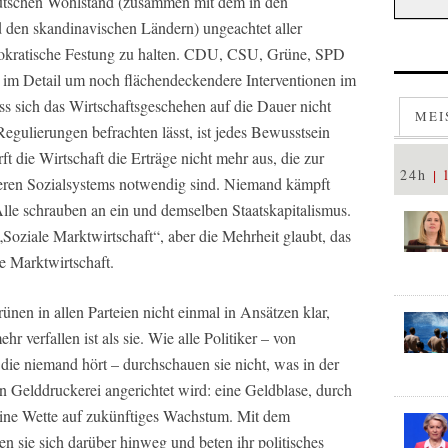
deutschen Wohlstand (zusammen mit dem in den
 den skandinavischen Ländern) ungeachtet aller
mokratische Festung zu halten. CDU, CSU, Grüne, SPD
 im Detail um noch flächendeckendere Interventionen im
ass sich das Wirtschaftsgeschehen auf die Dauer nicht
MEI
Regulierungen befrachten lässt, ist jedes Bewusstsein
ie Wirtschaft die Erträge nicht mehr aus, die zur
24h
eren Sozialsystems notwendig sind. Niemand kämpft
lle schrauben an ein und demselben Staatskapitalismus.
Soziale Marktwirtschaft“, aber die Mehrheit glaubt, das
e Marktwirtschaft.
nen in allen Parteien nicht einmal in Ansätzen klar,
verfallen ist als sie. Wie alle Politiker – von
ie niemand hört – durchschauen sie nicht, was in der
n Gelddruckerei angerichtet wird: eine Geldblase, durch
eine Wette auf zukünftiges Wachstum. Mit dem
 sie sich darüber hinweg und beten ihr politisches