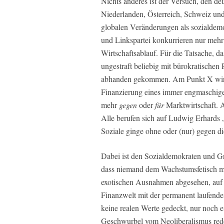
Nichts anderes ist der Versuch, den 
Niederlanden, Österreich, Schweiz und
globalen Veränderungen als sozialde
und Linkspartei konkurrieren nur mehr
Wirtschaftsablauf. Für die Tatsache, d
ungestraft beliebig mit bürokratischen 
abhanden gekommen. Am Punkt X wirft d
Finanzierung eines immer engmaschig
mehr
gegen
oder
für
Marktwirtschaft. A
Alle berufen sich auf Ludwig Erhards „
Soziale ginge ohne oder (nur) gegen di
Dabei ist den Sozialdemokraten und Grü
dass niemand dem Wachstumsfetisch mehr 
exotischen Ausnahmen abgesehen, auf d
Finanzwelt mit der permanent laufende
keine realen Werte gedeckt, nur noch 
Geschwurbel vom Neoliberalismus reden