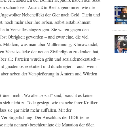
in dem schamlosen Ausmaß in Besitz genommen wie die
 Ungewollter Nebeneffekt der Gier nach Geld, Titeln und
st, noch mehr aber ihre Erben, selbst Establishment
ille in Versailles eingezogen. Sie waren gegen den
lbst Obrigkeit geworden – und zwar eine, die viel
lte. Mit dem, was man über Mülltrennung, Klimawandel,
n Versatzstücke der neuen Zivilreligion zu denken hat,
Aber alle Parteien wurden grün und sozialdemokratisch –
wird gnadenlos exekutiert und durchregiert – auch wenn
t aber neben der Verspießerung in Ämtern und Würden
Grünen mehr. Wo alle „sozial“ sind, braucht es keine
 sich nicht zu Tode gesiegt, wie manche ihrer Kritiker
dass sie gar nicht mehr auffallen. Mit der
re Verbürgerlichung. Der Anschluss der DDR (eine
e nicht nennen) beschleunigte die Mutation der 68er.