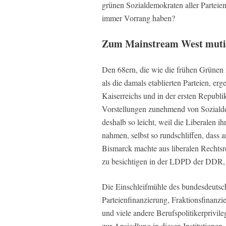
grünen Sozialdemokraten aller Parteien
immer Vorrang haben?
Zum Mainstream West muti
Den 68ern, die wie die frühen Grünen 
als die damals etablierten Parteien, er
Kaiserreichs und in der ersten Republi
Vorstellungen zunehmend von Sozial
deshalb so leicht, weil die Liberalen i
nahmen, selbst so rundschliffen, dass 
Bismarck machte aus liberalen Rechtsre
zu besichtigen in der LDPD der DDR,
Die Einschleifmühle des bundesdeutsch
Parteienfinanzierung, Fraktionsfinanz
und viele andere Berufspolitikerprivil
zur Ansiedlung in diesen Institutionen