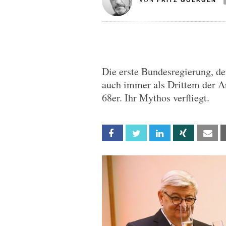
VON
FRITZ GOERGEN
Die erste Bundesregierung, d
auch immer als Drittem der Ar
68er. Ihr Mythos verfliegt.
Facebook
Twitter
Linkedin
Xing
Em