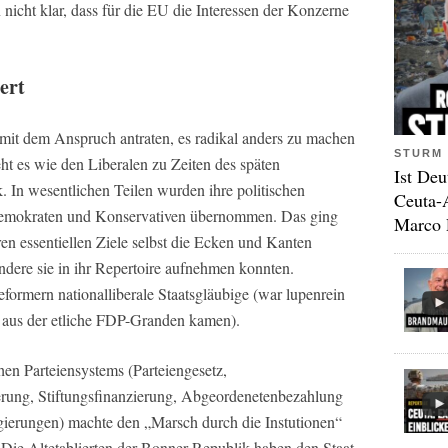
 nicht klar, dass für die EU die Interessen der Konzerne
ert
mit dem Anspruch antraten, es radikal anders zu machen
STURM 
geht es wie den Liberalen zu Zeiten des späten
Ist Deu
k. In wesentlichen Teilen wurden ihre politischen
Ceuta-
demokraten und Konservativen übernommen. Das ging
Marco 
hren essentiellen Ziele selbst die Ecken und Kanten
andere sie in ihr Repertoire aufnehmen konnten.
formern nationalliberale Staatsgläubige (war lupenrein
 aus der etliche FDP-Granden kamen).
en Parteiensystems (Parteiengesetz,
ierung, Stiftungsfinanzierung, Abgeordenetenbezahlung
egierungen) machte den „Marsch durch die Instutionen“
. Die Altetablierten der Bonner Republik haben den Staat