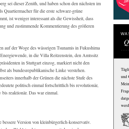
rg sei dieser Zenith, und haben schon den nächsten im
s Quartiermacher für die erste schwarz-grüne
t, ist weniger interessant als die Gewissheit, dass
tattung und zustimmende Kommentierung des größeren
.
WA
Q
n auf der Woge des wässrigen Tsunamis in Fukushima
Energiewende, in die Villa Reitzenstein, den Amtssitz
äsidenten in Stuttgart einzog, markiert nicht den
Tägl
elbst als bundesrepublikanische Linke verstehen.
und 
seiters innerhalb der Grünen die nächste Stufe des
Mein
utete politisch einmal fortschrittlich bis revolutionär,
Frage
 bis reaktionär. Das war einmal.
darg
werd
e bessere Version von kleinbürgerlich-konservativ.