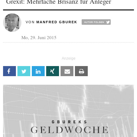
Grexit: Mehrfache Brisanz für Anleger
VON
MANFRED GBUREK
Mo, 29. Juni 2015
Facebook
Twitter
Linkedin
Xing
Email
Print