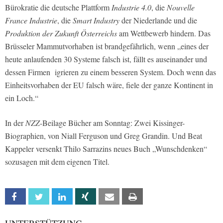
Bürokratie die deutsche Plattform
Industrie 4.0
, die
Nouvelle
France Industrie
, die
Smart Industry
der Niederlande und die
Produktion der Zukunft Österreichs
am Wettbewerb hindern. Das
Brüsseler Mammutvorhaben ist brandgefährlich, wenn „eines der
heute anlaufenden 30 Systeme falsch ist, fällt es auseinander und
dessen Firmen igrieren zu einem besseren System. Doch wenn das
Einheitsvorhaben der EU falsch wäre, fiele der ganze Kontinent in
ein Loch.“
In der
NZZ
-Beilage Bücher am Sonntag: Zwei Kissinger-
Biographien, von Niall Ferguson und Greg Grandin. Und Beat
Kappeler versenkt Thilo Sarrazins neues Buch „Wunschdenken“
sozusagen mit dem eigenen Titel.
Facebook
Twitter
Linkedin
Xing
Email
Print
UNTERSTÜTZUNG