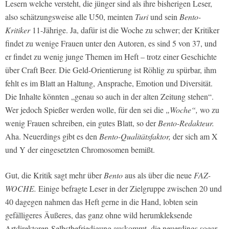
Lesern welche versteht, die jünger sind als ihre bisherigen Leser,
also schätzungsweise alle U50, meinten
Turi
und sein
Bento-
Kritiker
11-Jährige. Ja, dafür ist die Woche zu schwer; der Kritiker
findet zu wenige Frauen unter den Autoren, es sind 5 von 37, und
er findet zu wenig junge Themen im Heft – trotz einer Geschichte
über Craft Beer. Die Geld-Orientierung ist Röhlig zu spürbar, ihm
fehlt es im Blatt an Haltung, Ansprache, Emotion und Diversität.
Die Inhalte könnten „genau so auch in der alten Zeitung stehen“.
Wer jedoch Spießer werden wolle, für den sei die
„Woche“,
wo zu
wenig Frauen schreiben, ein gutes Blatt, so der
Bento-Redakteur.
Aha. Neuerdings gibt es den
Bento-Qualitätsfaktor,
der sich am X
und Y der eingesetzten Chromosomen bemißt.
Gut, die Kritik sagt mehr über
Bento
aus als über die neue
FAZ-
WOCHE.
Einige befragte Leser in der Zielgruppe zwischen 20 und
40 dagegen nahmen das Heft gerne in die Hand, lobten sein
gefälligeres Äußeres, das ganz ohne wild herumkleksende
Artdirektoren-Selbstbefriedigung auskommt, die neuerdings sogar