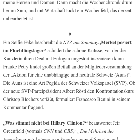
meine Herren und Damen. Dann macht die Wochenchronik drum
herum Sinn, und mit Wirtschaft lockt ein Wochenfeld, das derzeit
unbearbeitet ist.
◊
„Merkel posiert
Ein Selfie-Fake beschreibt die
NZZ am Sonntag
.
im Flüchtlingslager“
schildert die schöne Kulisse, vor der die
Kanzlerin ihren Deal mit Erdogan ungestört inszenieren kann.
Frauke Petry findet großen Beifall an der Mitgliederversammlung
der „Aktion für eine unabhängige und neutrale Schweiz (Auns)“.
Die Auns ist eine Art Pegida der Schweizer Volkspartei (SVP). Ob
der neue SVP-Parteipräsident Albert Rösti den Konfrontationskurs
Christop Blochers verläßt, formuliert Francesco Benini in seinem
Kommentar fragend.
„Was stimmt nicht bei Hillary Clinton?“
beantwortet Jeff
Greenfield (vormals
CNN
und
CBS): „Die Mehrheit der
Amerikaner wird einem so erkennbar unqualifizierten und