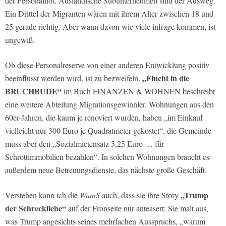
der Personalnot. Ausländische Subunternehmen sind der Ausweg.
Ein Drittel der Migranten wären mit ihrem Alter zwischen 18 und
25 gerade richtig. Aber wann davon wie viele infrage kommen, ist
ungewiß.
Ob diese Personalreserve von einer anderen Entwicklung positiv
„Flucht in die
beeinflusst werden wird, ist zu bezweifeln.
BRUCHBUDE“
im Buch FINANZEN & WOHNEN beschreibt
eine weitere Abteilung Migrationsgewinnler. Wohnungen aus den
60er-Jahren, die kaum je renoviert wurden, haben „im Einkauf
vielleicht nur 300 Euro je Quadratmeter gekostet“, die Gemeinde
muss aber den „Sozialmietensatz 5,25 Euro … für
Schrottimmobilien bezahlen“. In solchen Wohnungen braucht es
außerdem neue Betreuungsdienste, das nächste große Geschäft.
„Trump
Verstehen kann ich die
WamS
auch, dass sie ihre Story
der Schreckliche“
auf der Fronseite nur anteasert: Sie malt aus,
was Trump angesichts seines mehrfachen Ausspruchs, „warum