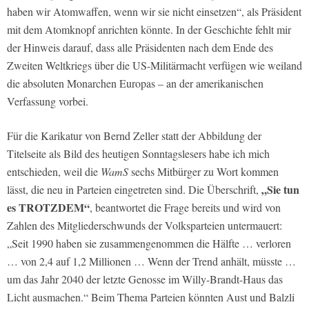
haben wir Atomwaffen, wenn wir sie nicht einsetzen“, als Präsident
mit dem Atomknopf anrichten könnte. In der Geschichte fehlt mir
der Hinweis darauf, dass alle Präsidenten nach dem Ende des
Zweiten Weltkriegs über die US-Militärmacht verfügen wie weiland
die absoluten Monarchen Europas – an der amerikanischen
Verfassung vorbei.
Für die Karikatur von Bernd Zeller statt der Abbildung der
Titelseite als Bild des heutigen Sonntagslesers habe ich mich
entschieden, weil die
WamS
sechs Mitbürger zu Wort kommen
„Sie tun
lässt, die neu in Parteien eingetreten sind. Die Überschrift,
es TROTZDEM“
, beantwortet die Frage bereits und wird von
Zahlen des Mitgliederschwunds der Volksparteien untermauert:
„Seit 1990 haben sie zusammengenommen die Hälfte … verloren
… von 2,4 auf 1,2 Millionen … Wenn der Trend anhält, müsste …
um das Jahr 2040 der letzte Genosse im Willy-Brandt-Haus das
Licht ausmachen.“ Beim Thema Parteien könnten Aust und Balzli