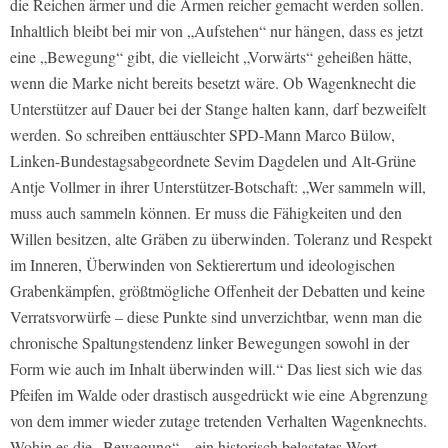
die Reichen ärmer und die Armen reicher gemacht werden sollen.
Inhaltlich bleibt bei mir von „Aufstehen“ nur hängen, dass es jetzt
eine „Bewegung“ gibt, die vielleicht „Vorwärts“ geheißen hätte,
wenn die Marke nicht bereits besetzt wäre. Ob Wagenknecht die
Unterstützer auf Dauer bei der Stange halten kann, darf bezweifelt
werden. So schreiben enttäuschter SPD-Mann Marco Bülow,
Linken-Bundestagsabgeordnete Sevim Dagdelen und Alt-Grüne
Antje Vollmer in ihrer Unterstützer-Botschaft:
„Wer sammeln will,
muss auch sammeln können. Er muss die Fähigkeiten und den
Willen besitzen, alte Gräben zu überwinden. Toleranz und Respekt
im Inneren, Überwinden von Sektierertum und ideologischen
Grabenkämpfen, größtmögliche Offenheit der Debatten und keine
Verratsvorwürfe – diese Punkte sind unverzichtbar, wenn man die
chronische Spaltungstendenz linker Bewegungen sowohl in der
Form wie auch im Inhalt überwinden will.
“ Das liest sich wie das
Pfeifen im Walde oder drastisch ausgedrückt wie eine Abgrenzung
von dem immer wieder zutage tretenden Verhalten Wagenknechts.
Wohin es die „Bewegung“ – ein historisch belastetes Wort –