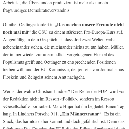
Arbeit ist, die Überstunden produziert, ist mehr als nur ein
fragwürdiges Demokratieverständnis.
„Das machen unsere Freunde nicht
Günther Oettinger fordert in
noch mal mit“
die CSU zu einem stärkeren Pro-Europa-Kurs auf.
Augenfällig an dem Gespräch ist, dass dort zwei Welten verbal
nebeneinander stehen, die miteinander nichts zu tun haben. Müller,
der immer wieder zur unermüdlich vorgetragenen Floskel des
Populismus greift und Oettinger zu entsprechenden Positionen
treiben will, und der EU-Kommissar, der jenseits von Journalismus-
Floskeln und Zeitgeist seinem Amt nachgeht.
Wer ist der wahre Christian Lindner? Der Retter der FDP wird von
der Redaktion nicht im Ressort <Politik>, sondern im Ressort
<Gesellschaft> portraitiert. Marc Hujer hat ihn begleitet. Einen Tag
„Ein Männertraum“
lang. In Lindners Porsche 911.
.
Es ist ein
Stück, das harmlos daher kommt und doch gefährlich ist. Denn das
Stück sagt: Die Granden der FDP, die das Etikett ‚Spaßpartei‘ doch