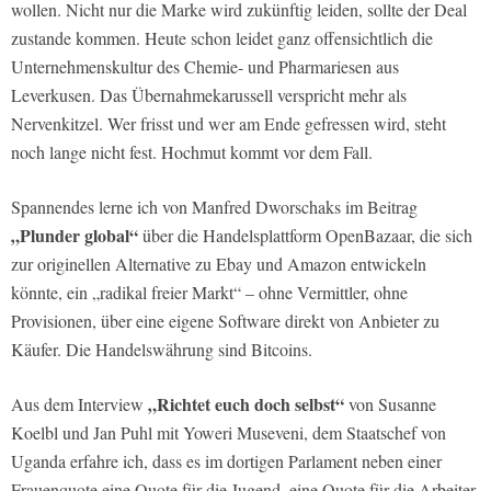
wollen. Nicht nur die Marke wird zukünftig leiden, sollte der Deal
zustande kommen. Heute schon leidet ganz offensichtlich die
Unternehmenskultur des Chemie- und Pharmariesen aus
Leverkusen. Das Übernahmekarussell verspricht mehr als
Nervenkitzel. Wer frisst und wer am Ende gefressen wird, steht
noch lange nicht fest. Hochmut kommt vor dem Fall.
Spannendes lerne ich von Manfred Dworschaks im Beitrag
„Plunder global“
über die Handelsplattform OpenBazaar, die sich
zur originellen Alternative zu Ebay und Amazon entwickeln
könnte, ein „radikal freier Markt“ – ohne Vermittler, ohne
Provisionen, über eine eigene Software direkt von Anbieter zu
Käufer. Die Handelswährung sind Bitcoins.
„Richtet euch doch selbst“
Aus dem Interview
von Susanne
Koelbl und Jan Puhl mit Yoweri Museveni, dem Staatschef von
Uganda erfahre ich, dass es im dortigen Parlament neben einer
Frauenquote eine Quote für die Jugend, eine Quote für die Arbeiter,