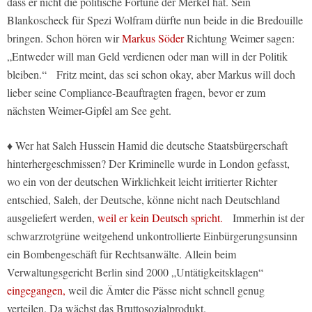
dass er nicht die politische Fortüne der Merkel hat. Sein
Blankoscheck für Spezi Wolfram dürfte nun beide in die Bredouille
bringen. Schon hören wir
Markus Söder
Richtung Weimer sagen:
„Entweder will man Geld verdienen oder man will in der Politik
bleiben.“ Fritz meint, das sei schon okay, aber Markus will doch
lieber seine Compliance-Beauftragten fragen, bevor er zum
nächsten Weimer-Gipfel am See geht.
♦ Wer hat Saleh Hussein Hamid die deutsche Staatsbürgerschaft
hinterhergeschmissen? Der Kriminelle wurde in London gefasst,
wo ein von der deutschen Wirklichkeit leicht irritierter Richter
entschied, Saleh, der Deutsche, könne nicht nach Deutschland
ausgeliefert werden,
weil er kein Deutsch spricht.
Immerhin ist der
schwarzrotgrüne weitgehend unkontrollierte Einbürgerungsunsinn
ein Bombengeschäft für Rechtsanwälte. Allein beim
Verwaltungsgericht Berlin sind 2000 „Untätigkeitsklagen“
eingegangen,
weil die Ämter die Pässe nicht schnell genug
verteilen. Da wächst das Bruttosozialprodukt.