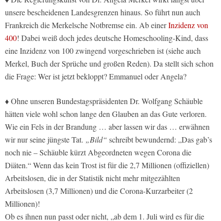
unsere bescheidenen Landesgrenzen hinaus. So führt nun auch
Frankreich die Merkelsche Notbremse ein. Ab einer
Inzidenz von
400
! Dabei weiß doch jedes deutsche Homeschooling-Kind, dass
eine Inzidenz von 100 zwingend vorgeschrieben ist (siehe auch
Merkel, Buch der Sprüche und großen Reden). Da stellt sich schon
die Frage: Wer ist jetzt bekloppt? Emmanuel oder Angela?
♦ Ohne unseren Bundestagspräsidenten Dr. Wolfgang Schäuble
hätten viele wohl schon lange den Glauben an das Gute verloren.
Wie ein Fels in der Brandung … aber lassen wir das … erwähnen
wir nur seine jüngste Tat.
„Bild“
schreibt bewundernd: „Das gab’s
noch nie – Schäuble kürzt Abgeordneten wegen Corona die
Diäten.“ Wenn das kein Trost ist für die 2,7 Millionen (offiziellen)
Arbeitslosen, die in der Statistik nicht mehr mitgezählten
Arbeitslosen (3,7 Millionen) und die Corona-Kurzarbeiter (2
Millionen)!
Ob es ihnen nun passt oder nicht, „ab dem 1. Juli wird es für die