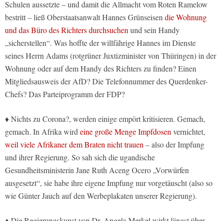
Schulen aussetzte – und damit die Allmacht vom Roten Ramelow
bestritt – ließ Oberstaatsanwalt Hannes Grünseisen
die Wohnung
und das Büro des Richters durchsuchen
und sein Handy
„sicherstellen“. Was hoffte der willfährige Hannes im Dienste
seines Herrn Adams (rotgrüner Juxtizminister von Thüringen) in der
Wohnung oder auf dem Handy des Richters zu finden? Einen
Mitgliedsausweis der AfD? Die Telefonnummer des Querdenker-
Chefs? Das Parteiprogramm der FDP?
♦ Nichts zu Corona?, werden einige empört kritisieren. Gemach,
gemach. In Afrika wird
eine große Menge Impfdosen
vernichtet,
weil viele Afrikaner dem Braten nicht trauen
– also der Impfung
und ihrer Regierung. So sah sich die ugandische
Gesundheitsministerin Jane Ruth Aceng Ocero „Vorwürfen
ausgesetzt“, sie habe ihre eigene Impfung nur vorgetäuscht (also so
wie Günter Jauch auf den Werbeplakaten unserer Regierung).
♦ Die Regierungskunst von Dr. Angela Merkel wirkt längst über