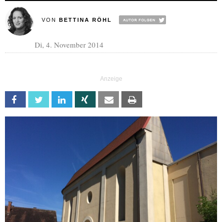
VON
BETTINA RÖHL
Di, 4. November 2014
Facebook
Twitter
Linkedin
Xing
Email
Print