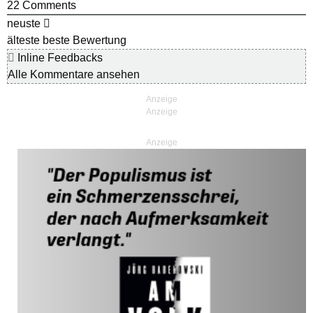
22
Comments
neuste
älteste
beste Bewertung
Inline Feedbacks
Alle Kommentare ansehen
Anzeige