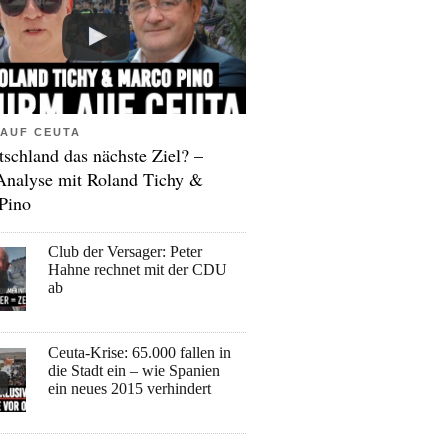
AUF CEUTA
tschland das nächste Ziel? –
Analyse mit Roland Tichy &
Pino
Club der Versager: Peter
Hahne rechnet mit der CDU
ab
Ceuta-Krise: 65.000 fallen in
die Stadt ein – wie Spanien
ein neues 2015 verhindert