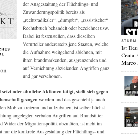
der Ausgestaltung der Flüchtlings- und
Zuwanderungspolitik bereits als
„rechtsradikaler“, „dumpfer“, „rassistischer“
Rechtsbruch behandelt oder bezeichnet usw.
Dabei ist festzustellen, dass dieselben
STURM 
Verurteiler andererseits jene Staaten, welche
Ist Deu
CHES
die Aufnahme weitgehend ablehnen, mit
Ceuta-
OL
ihren brandmarkenden, ausgrenzenden und
Marco 
auf Vernichtung abzielenden Angriffen ganz
ion
und gar verschonen.
tzt oder ähnliche Aktionen tätigt, stellt sich gegen
henschaft gezogen werden
und das geschieht ja auch,
len Mob zu kreieren und aufzubauen, ist selber höchst
chtung angelegten verbalen Angriffen auf Brandstifter
d Wider der Migrationspolitik abzutöten, ist nicht im
t nur die konkrete Ausgestaltung der Flüchtlings- und