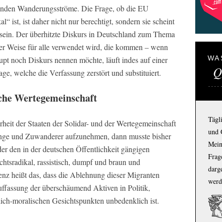
nden Wanderungsströme. Die Frage, ob die EU
l“ ist, ist daher nicht nur berechtigt, sondern sie scheint
 sein. Der überhitzte Diskurs in Deutschland zum Thema
nder Weise für alle verwendet wird, die kommen – wenn
WA
pt noch Diskurs nennen möchte, läuft indes auf einer
Q
ge, welche die Verfassung zerstört und substituiert.
che Wertegemeinschaft
Tägl
eit der Staaten der Solidar- und der Wertegemeinschaft
und 
inge und Zuwanderer aufzunehmen, dann musste bisher
Mein
er den in der deutschen Öffentlichkeit gängigen
Frage
chtsradikal, rassistisch, dumpf und braun und
darg
enz heißt das, dass die Ablehnung dieser Migranten
werd
ffassung der überschäumend Aktiven in Politik,
tlich-moralischen Gesichtspunkten unbedenklich ist.