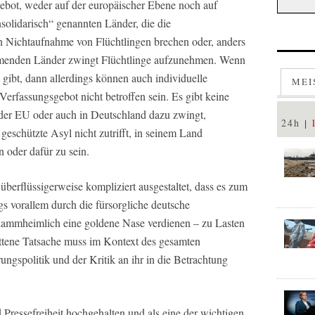
ebot, weder auf der europäischer Ebene noch auf
nsolidarisch“ genannten Länder, die die
h Nichtaufnahme von Flüchtlingen brechen oder, anders
ehmenden Länder zwingt Flüchtlinge aufzunehmen. Wenn
t gibt, dann allerdings können auch individuelle
MEI
erfassungsgebot nicht betroffen sein. Es gibt keine
 der EU oder auch in Deutschland dazu zwingt,
24h
geschützte Asyl nicht zutrifft, in seinem Land
 oder dafür zu sein.
überflüssigerweise kompliziert ausgestaltet, dass es zum
s vorallem durch die fürsorgliche deutsche
e klammheimlich eine goldene Nase verdienen – zu Lasten
ttene Tatsache muss im Kontext des gesamten
gspolitik und der Kritik an ihr in die Betrachtung
Pressefreiheit hochgehalten und als eine der wichtigen