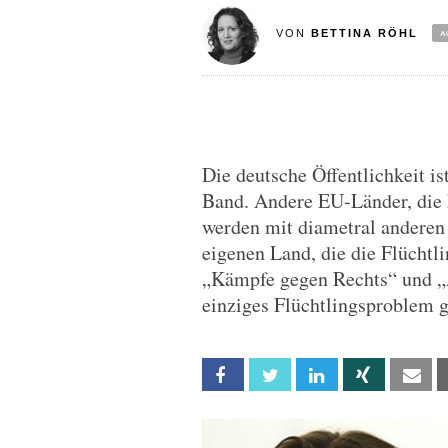
VON
BETTINA RÖHL
Die deutsche Öffentlichkeit is
Band. Andere EU-Länder, die 
werden mit diametral andere
eigenen Land, die die Flüchtl
„Kämpfe gegen Rechts“ und „
einziges Flüchtlingsproblem g
Facebook
Twitter
Linkedin
Xing
Em