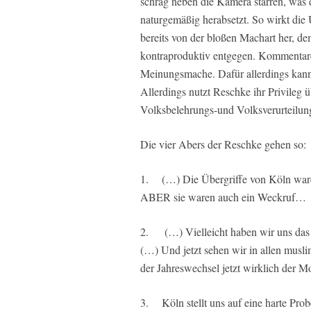
schräg neben die Kamera starren, was 
naturgemäßig herabsetzt. So wirkt die
bereits von der bloßen Machart her, d
kontraproduktiv entgegen. Kommentare
Meinungsmache. Dafür allerdings kann R
Allerdings nutzt Reschke ihr Privileg üb
Volksbelehrungs-und Volksverurteilung
Die vier Abers der Reschke gehen so:
1. (…) Die Übergriffe von Köln waren 
ABER sie waren auch ein Weckruf…
2. (…) Vielleicht haben wir uns das 
(…) Und jetzt sehen wir in allen musli
der Jahreswechsel jetzt wirklich der Mo
3. Köln stellt uns auf eine harte Pro