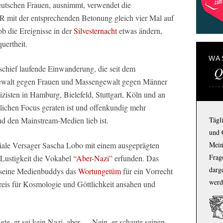
eutschen Frauen, ausnimmt, verwendet die
 mit der entsprechenden Betonung gleich vier Mal auf
b die Ereignisse in der
Silvesternacht
etwas ändern,
uertheit.
WA
chief laufende Einwanderung, die seit dem
Q
ewalt gegen Frauen und Massengewalt gegen Männer
izisten in Hamburg, Bielefeld, Stuttgart, Köln und an
tlichen Focus geraten ist und offenkundig mehr
nd den Mainstream-Medien lieb ist.
Tägl
und 
niale Versager Sascha Lobo mit einem ausgeprägten
Mein
Frage
 Lustigkeit die Vokabel
“Aber-Nazi”
erfunden. Das
darg
d seine Medienbuddys das
Wortungetüm
für ein Vorrecht
werd
reis für Kosmologie und Göttlichkeit ansahen und
gte, er sei kein Nazi, aber…. Nein, er schaute seinen