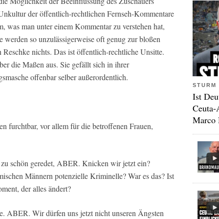
die Möglichkeit der Beeinflussung des Zuschauers
 Unkultur der öffentlich-rechtlichen Fernseh-Kommentare
em, was man unter einem Kommentar zu verstehen hat,
 werden so unzulässigerweise oft genug zur bloßen
eschke nichts. Das ist öffentlich-rechtliche Unsitte.
er die Maßen aus. Sie gefällt sich in ihrer
smasche offenbar selber außerordentlich.
STURM 
Ist Deu
Ceuta-
Marco 
furchtbar, vor allem für die betroffenen Frauen,
zu schön geredet, ABER. Knicken wir jetzt ein?
mischen Männern potenzielle Kriminelle? War es das? Ist
ment, der alles ändert?
be. ABER. Wir dürfen uns jetzt nicht unseren Ängsten