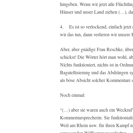
hingeben. Wenn wir jetzt alle Flüchtl
Häuser und unser Land ziehen (…), dan
4. Es ist so verlockend, einfach jetz
wir das tun, dann verlieren wir unsere F
Aber, aber gnädige Frau Reschke, übe
schickst! Die Wörter hört man wohl, a
Nichts funktioniert, nichts ist in Ordn
Bagatellisierung und das Abdrängen s
als böse Absicht solcher Kommentare 
Noch einmal:
“(…) aber sie waren auch ein Weckruf”
Kommentarsprecherin. Sie funktionialis
Weil am Rhein usw. für ihren Kampf ni
versagenden Willkommensunkultur.