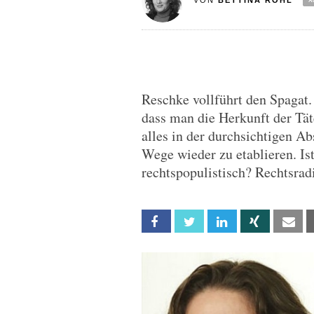
VON
BETTINA RÖHL
Reschke vollführt den Spagat. 
dass man die Herkunft der Tät
alles in der durchsichtigen A
Wege wieder zu etablieren. Ist
rechtspopulistisch? Rechtsrad
Facebook
Twitter
Linkedin
Xing
Em