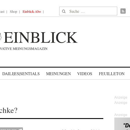
Suche nach:
ast
Shop
Einblick-Abo
DAILI|ES|SENTIALS
MEINUNGEN
VIDEOS
FEUILLETON
chke?
Anzeige