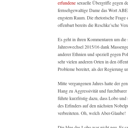
erfundene
sexuelle Übergriffe gegen d
fernsehgewaltige Dame das Wort ABER
engstem Raum. Die rhetorische Frage o
offenbart bereits die Reschke’sche Verq
Es geht in ihren Kommentaren um die s
Jahreswechsel 2015/16 dank Masseng
anderer Ethnien und speziell gegen Pol
sehr vielen anderen Orten in den öffen
Probleme bereitet, als der Regierung u
Mitte vergangenen Jahres hatte der ge
Hang zu Aggressivität und furchtbarer
führte kurzfristig dazu, dass Lobo un
des Erfinders auf den nächsten Nobelp
verbreiteten. Oh, welch Aber-Glaube!
Die Idee des Lobo war nicht neu. Er sa