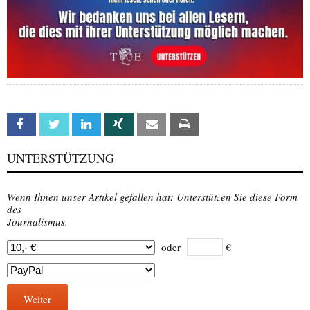
Facebook
Twitter
Linkedin
Xing
Email
Print
UNTERSTÜTZUNG
Wenn Ihnen unser Artikel gefallen hat: Unterstützen Sie diese Form
des
Journalismus.
oder
€
Weiter