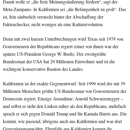
Damit wolle er „die freie Meinungsäußerung fördern“, sagt der
Meta-Zampano. In Kalifornien sei „die Befangenheit zu groß“. Das
ist, fein säuberlich versteckt hinter der Abschaffung der
Faktenchecker, nicht weniger als eine Kulturrevolution.
Denn mit zwei kurzen Unterbrechungen wird Texas seit 1979 von
Gouverneuren der Republicans regiert (einer von ihnen war der
spätere US-Präsident George W. Bush). Der zweitgrößte
Bundesstaat der USA hat 29 Millionen Einwohner und ist die
wichtigste konservative Bastion des Landes.
Kalifornien ist der exakte Gegenentwurf. Seit 1999 wird der mit 39
Millionen Menschen größte US-Bundesstaat von Gouverneuren der
Democrats regiert. Einzige Ausnahme: Arnold Schwarzenegger –
und selbst er steht den Linken näher als den Republicans, mehrfach
sprach er sich gegen Donald Trump und für Kamala Harris aus. Die
kommt, wie passend, übrigens auch aus Kalifornien und war dort
Generalstaatsanwältin. Ebenfalls aus Kalifornien kommt die