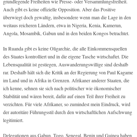
grundlegende Freiheiten wie Presse- oder Versammlungsfreiheit.
Auch gibt es keine offizielle Opposition. Aber das Positive
überwiegt doch gewaltig, insbesondere wenn man die Lage in den
weitaus reicheren Ländern, etwa in Nigeria, Kenia, Kamerun,
Angola, Mosambik, Gabun und in den beiden Kongos betrachtet.
In Ruanda gibt es keine Oligarchie, die alle Einkommensquellen
des Staates kontrolliert und in die eigene Tasche wirtschaftet. Die
Lebensqualität ist gestiegen, Auswanderungswillige sind deshalb
rar. Deshalb hält sich die Kritik an der Regierung von Paul Kagame
im Land und in Afrika in Grenzen. Afrikaner anderer Staaten, die
ich kenne, sehnen sie sich nach politischer wie ökonomischer
Stabilität und wären bereit, dafür auf einen Teil ihrer Freiheit zu
verzichten. Für viele Afrikaner, so zumindest mein Eindruck, wird
der autoritäre Führungsstil durch den wirtschaftlichen Aufschwung
legitimiert.
Delegationen aus Gabun, Togo, Senegal, Benin und Guinea haben