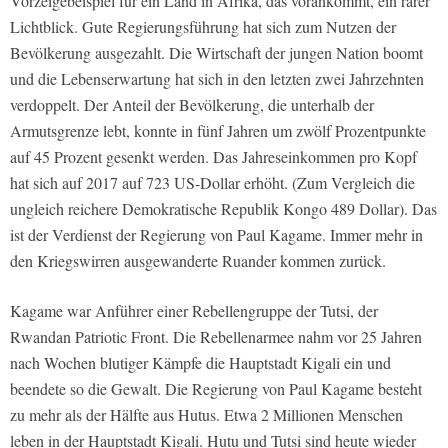
Vorzeigebeispiel für ein Land in Afrika, das vorankommt, ein rarer
Lichtblick. Gute Regierungsführung hat sich zum Nutzen der
Bevölkerung ausgezahlt. Die Wirtschaft der jungen Nation boomt
und die Lebenserwartung hat sich in den letzten zwei Jahrzehnten
verdoppelt. Der Anteil der Bevölkerung, die unterhalb der
Armutsgrenze lebt, konnte in fünf Jahren um zwölf Prozentpunkte
auf 45 Prozent gesenkt werden. Das Jahreseinkommen pro Kopf
hat sich auf 2017 auf 723 US-Dollar erhöht. (Zum Vergleich die
ungleich reichere Demokratische Republik Kongo 489 Dollar). Das
ist der Verdienst der Regierung von Paul Kagame. Immer mehr in
den Kriegswirren ausgewanderte Ruander kommen zurück.
Kagame war Anführer einer Rebellengruppe der Tutsi, der
Rwandan Patriotic Front. Die Rebellenarmee nahm vor 25 Jahren
nach Wochen blutiger Kämpfe die Hauptstadt Kigali ein und
beendete so die Gewalt. Die Regierung von Paul Kagame besteht
zu mehr als der Hälfte aus Hutus. Etwa 2 Millionen Menschen
leben in der Hauptstadt Kigali. Hutu und Tutsi sind heute wieder