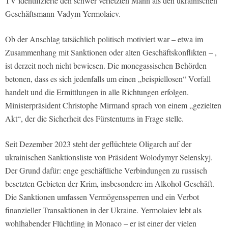
TV identifizierte den schwer verletzten Mann als den ukrainischen
Geschäftsmann Vadym Yermolaiev.
Ob der Anschlag tatsächlich politisch motiviert war – etwa im
Zusammenhang mit Sanktionen oder alten Geschäftskonflikten – ,
ist derzeit noch nicht bewiesen. Die monegassischen Behörden
betonen, dass es sich jedenfalls um einen „beispiellosen“ Vorfall
handelt und die Ermittlungen in alle Richtungen erfolgen.
Ministerpräsident Christophe Mirmand sprach von einem „gezielten
Akt“, der die Sicherheit des Fürstentums in Frage stelle.
Seit Dezember 2023 steht der geflüchtete Oligarch auf der
ukrainischen Sanktionsliste von Präsident Wolodymyr Selenskyj.
Der Grund dafür: enge geschäftliche Verbindungen zu russisch
besetzten Gebieten der Krim, insbesondere im Alkohol-Geschäft.
Die Sanktionen umfassen Vermögenssperren und ein Verbot
finanzieller Transaktionen in der Ukraine. Yermolaiev lebt als
wohlhabender Flüchtling in Monaco – er ist einer der vielen