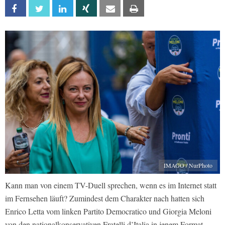
Facebook
Twitter
Linkedin
Xing
Email
Print
IMAGO / NurPhoto
Kann man von einem TV-Duell sprechen, wenn es im Internet statt
im Fernsehen läuft? Zumindest dem Charakter nach hatten sich
Enrico Letta vom linken Partito Democratico und Giorgia Meloni
von den nationalkonservativen Fratelli d’Italia in jenem Format