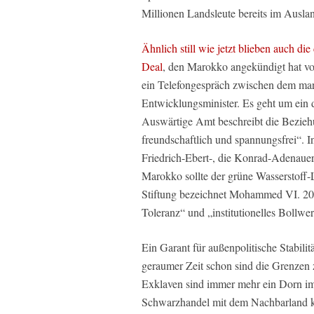
Millionen Landsleute bereits im Ausla
Ähnlich still wie jetzt blieben auch d
Deal
, den Marokko angekündigt hat vo
ein Telefongespräch zwischen dem ma
Entwicklungsminister. Es geht um ein 
Auswärtige Amt beschreibt die Beziehu
freundschaftlich und spannungsfrei“. 
Friedrich-Ebert-, die Konrad-Adenauer
Marokko sollte der grüne Wasserstoff-
Stiftung bezeichnet Mohammed VI. 2017 
Toleranz“ und „institutionelles Bollwe
Ein Garant für außenpolitische Stabilitä
geraumer Zeit schon sind die Grenzen 
Exklaven sind immer mehr ein Dorn i
Schwarzhandel mit dem Nachbarland k