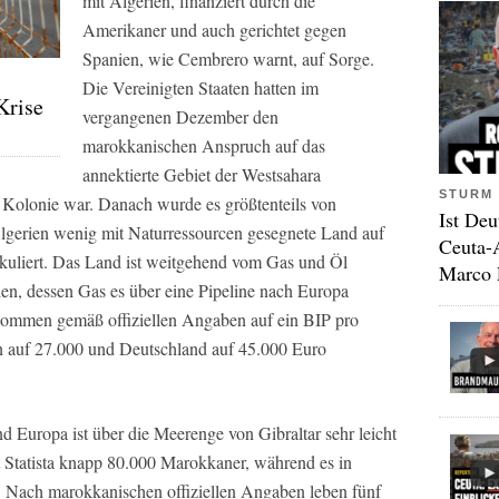
mit Algerien, finanziert durch die
Amerikaner und auch gerichtet gegen
Spanien, wie Cembrero warnt, auf Sorge.
Die Vereinigten Staaten hatten im
Krise
vergangenen Dezember den
marokkanischen Anspruch auf das
annektierte Gebiet der Westsahara
STURM 
e Kolonie war. Danach wurde es größtenteils von
Ist Deu
Algerien wenig mit Naturressourcen gesegnete Land auf
Ceuta-
uliert. Das Land ist weitgehend vom Gas und Öl
Marco 
ien, dessen Gas es über eine Pipeline nach Europa
kommen gemäß offiziellen Angaben auf ein BIP pro
 auf 27.000 und Deutschland auf 45.000 Euro
Europa ist über die Meerenge von Gibraltar sehr leicht
t Statista knapp 80.000 Marokkaner, während es in
d. Nach marokkanischen offiziellen Angaben leben fünf