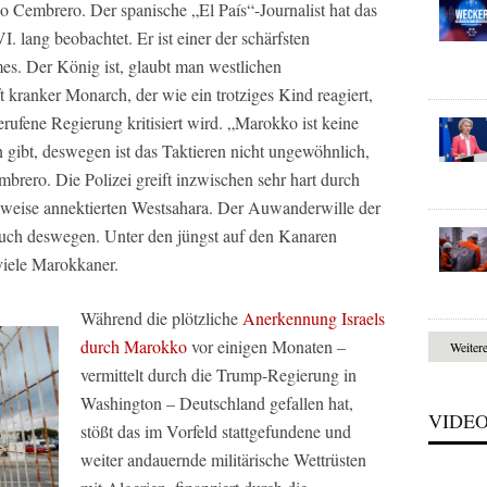
o Cembrero. Der spanische „El País“-Journalist hat das
ang beobachtet. Er ist einer der schärfsten
mes. Der König ist, glaubt man westlichen
t kranker Monarch, der wie ein trotziges Kind reagiert,
ufene Regierung kritisiert wird. „Marokko ist keine
gibt, deswegen ist das Taktieren nicht ungewöhnlich,
mbrero. Die Polizei greift inzwischen sehr hart durch
eilweise annektierten Westsahara. Der Auwanderwille der
uch deswegen. Unter den jüngst auf den Kanaren
viele Marokkaner.
Während die plötzliche
Anerkennung Israels
durch Marokko
vor einigen Monaten –
Weiter
vermittelt durch die Trump-Regierung in
Washington – Deutschland gefallen hat,
VIDE
stößt das im Vorfeld stattgefundene und
weiter andauernde militärische Wettrüsten