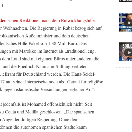
nd.
ie deutschen Reaktionen nach dem Entwicklungshilfe-
r Weihnachten. Die Regierung in Rabat bezog sich auf
rokkanischen Außenminister und dem deutschen
deutsches Hilfe-Paket von 1,38 Mrd. Euro. Das
ngen mit Marokko im Internet als „traditionell eng,
In dem Land sind mit eigenen Büros unter anderem die
- und die Friedrich-Naumann-Stiftung vertreten.
Lieferant für Deutschland werden. Die Hans-Seidel-
auf seiner Internetseite noch als „Garant für religiöse
rk gegen islamistische Versuchungen jeglicher Art“.
t jedenfalls ist Mohamed offensichtlich nicht. Seit
zu Ceuta und Melilla geschlossen. „Die spanischen
m Auge der dortigen Regierung. Ohne den
önnen die autonomen spanischen Städte kaum