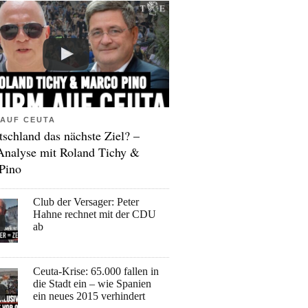
AUF CEUTA
tschland das nächste Ziel? –
Analyse mit Roland Tichy &
Pino
Club der Versager: Peter
Hahne rechnet mit der CDU
ab
Ceuta-Krise: 65.000 fallen in
die Stadt ein – wie Spanien
ein neues 2015 verhindert