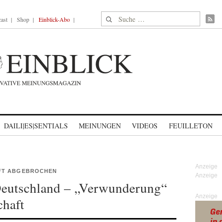
Suche nach:
ast
Shop
Einblick-Abo
DAILI|ES|SENTIALS
MEINUNGEN
VIDEOS
FEUILLETON
FT ABGEBROCHEN
Deutschland – „Verwunderung“
Anzeige
chaft