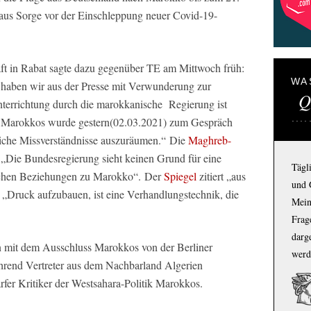
aus Sorge vor der Einschleppung neuer Covid-19-
ft in Rabat sagte dazu gegenüber TE am Mittwoch früh:
WA
haben wir aus der Presse mit Verwunderung zur
Q
nterrichtung durch die marokkanische Regierung ist
rin Marokkos wurde gestern(02.03.2021) zum Gespräch
iche Missverständnisse auszuräumen.“ Die
Maghreb-
 „Die Bundesregierung sieht keinen Grund für eine
Tägl
ischen Beziehungen zu Marokko“. Der
Spiegel
zitiert „aus
und 
„Druck aufzubauen, ist eine Verhandlungstechnik, die
Mein
Frage
darg
 mit dem Ausschluss Marokkos von der Berliner
werd
rend Vertreter aus dem Nachbarland Algerien
arfer Kritiker der Westsahara-Politik Marokkos.