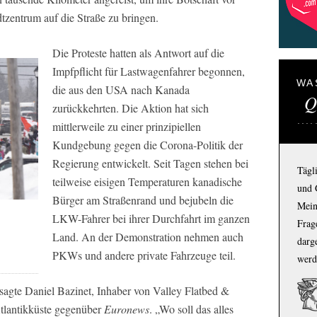
tzentrum auf die Straße zu bringen.
Die Proteste hatten als Antwort auf die
Impfpflicht für Lastwagenfahrer begonnen,
WA
die aus den USA nach Kanada
Q
zurückkehrten. Die Aktion hat sich
mittlerweile zu einer prinzipiellen
Kundgebung gegen die Corona-Politik der
Regierung entwickelt. Seit Tagen stehen bei
Tägl
teilweise eisigen Temperaturen kanadische
und 
Bürger am Straßenrand und bejubeln die
Mein
LKW-Fahrer bei ihrer Durchfahrt im ganzen
Frage
Land. An der Demonstration nehmen auch
darg
PKWs und andere private Fahrzeuge teil.
werd
 sagte Daniel Bazinet, Inhaber von Valley Flatbed &
Atlantikküste gegenüber
Euronews
. „Wo soll das alles