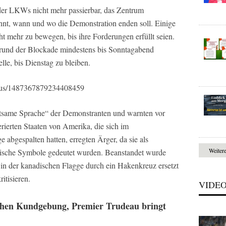
der LKWs nicht mehr passierbar, das Zentrum
ekannt, wann und wo die Demonstration enden soll. Einige
ht mehr zu bewegen, bis ihre Forderungen erfüllt seien.
fgrund der Blockade mindestens bis Sonntagabend
elle, bis Dienstag zu bleiben.
status/1487367879234408459
altsame Sprache“ der Demonstranten und warnten vor
ierten Staaten von Amerika, die sich im
 abgespalten hatten, erregten Ärger, da sie als
Weiter
stische Symbole gedeutet wurden. Beanstandet wurde
 in der kanadischen Flagge durch ein Hakenkreuz ersetzt
itisieren.
VIDE
dlichen Kundgebung, Premier Trudeau bringt