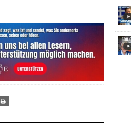
ail
Print