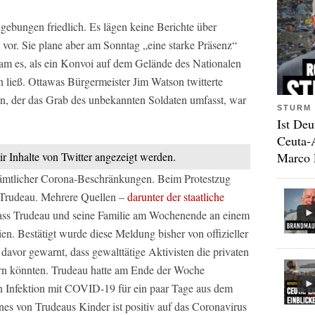
ebungen friedlich. Es lägen keine Berichte über
or. Sie plane aber am Sonntag „eine starke Präsenz“
kam es, als ein Konvoi auf dem Gelände des Nationalen
 ließ. Ottawas Bürgermeister Jim Watson twitterte
n, der das Grab des unbekannten Soldaten umfasst, war
STURM 
Ist Deu
Ceuta-
Marco 
ir Inhalte von Twitter angezeigt werden.
ämtlicher Corona-Beschränkungen. Beim Protestzug
 Trudeau. Mehrere Quellen –
darunter der staatliche
dass Trudeau und seine Familie am Wochenende an einem
n. Bestätigt wurde diese Meldung bisher von offizieller
 davor gewarnt, dass gewalttätige Aktivisten die privaten
n könnten. Trudeau hatte am Ende der Woche
n Infektion mit COVID-19 für ein paar Tage aus dem
nes von Trudeaus Kinder ist positiv auf das Coronavirus