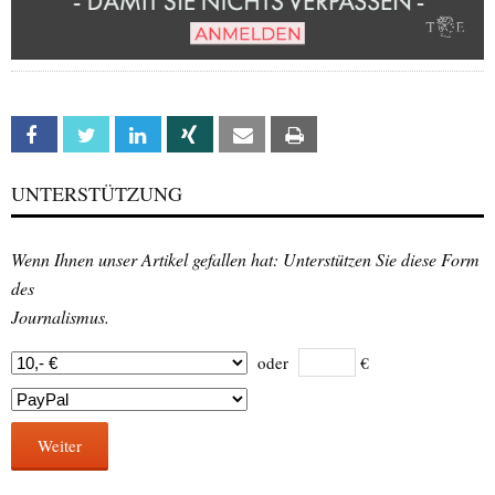
Facebook
Twitter
Linkedin
Xing
Email
Print
UNTERSTÜTZUNG
Wenn Ihnen unser Artikel gefallen hat: Unterstützen Sie diese Form
des
Journalismus.
oder
€
Weiter