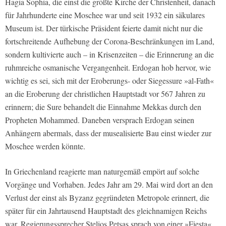
Hagia Sophia, die einst die größte Kirche der Christenheit, danach
für Jahrhunderte eine Moschee war und seit 1932 ein säkulares
Museum ist. Der türkische Präsident feierte damit nicht nur die
fortschreitende Aufhebung der Corona-Beschränkungen im Land,
sondern kultivierte auch – in Krisenzeiten – die Erinnerung an die
ruhmreiche osmanische Vergangenheit. Erdogan hob hervor, wie
wichtig es sei, sich mit der Eroberungs- oder Siegessure »al-Fath«
an die Eroberung der christlichen Hauptstadt vor 567 Jahren zu
erinnern; die Sure behandelt die Einnahme Mekkas durch den
Propheten Mohammed. Daneben versprach Erdogan seinen
Anhängern abermals, dass der musealisierte Bau einst wieder zur
Moschee werden könnte.
In Griechenland reagierte man naturgemäß empört auf solche
Vorgänge und Vorhaben. Jedes Jahr am 29. Mai wird dort an den
Verlust der einst als Byzanz gegründeten Metropole erinnert, die
später für ein Jahrtausend Hauptstadt des gleichnamigen Reichs
war. Regierungssprecher Stelios Petsas sprach von einer »Fiesta«,