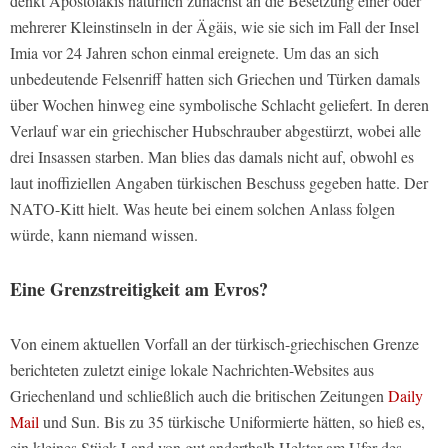
denkt Apostolakis natürlich zunächst an die Besetzung einer oder
mehrerer Kleinstinseln in der Ägäis, wie sie sich im Fall der Insel
Imia vor 24 Jahren schon einmal ereignete. Um das an sich
unbedeutende Felsenriff hatten sich Griechen und Türken damals
über Wochen hinweg eine symbolische Schlacht geliefert. In deren
Verlauf war ein griechischer Hubschrauber abgestürzt, wobei alle
drei Insassen starben. Man blies das damals nicht auf, obwohl es
laut inoffiziellen Angaben türkischen Beschuss gegeben hatte. Der
NATO-Kitt hielt. Was heute bei einem solchen Anlass folgen
würde, kann niemand wissen.
Eine Grenzstreitigkeit am Evros?
Von einem aktuellen Vorfall an der türkisch-griechischen Grenze
berichteten zuletzt einige lokale Nachrichten-Websites aus
Griechenland und schließlich auch die britischen Zeitungen
Daily
Mail
und Sun. Bis zu 35 türkische Uniformierte hätten, so hieß es,
ein kleines Stück Land von gut anderthalb Hektar am Ufer des