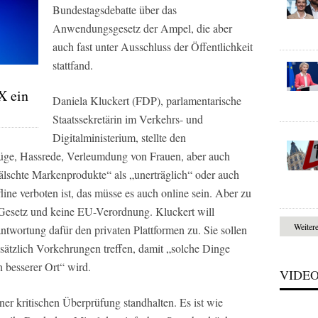
Bundestagsdebatte über das
Anwendungsgesetz der Ampel, die aber
auch fast unter Ausschluss der Öffentlichkeit
stattfand.
X ein
Daniela Kluckert (FDP), parlamentarische
Staatssekretärin im Verkehrs- und
Digitalministerium, stellte den
üge, Hassrede, Verleumdung von Frauen, aber auch
lschte Markenprodukte“ als „unerträglich“ oder auch
line verboten ist, das müsse es auch online sein. Aber zu
Gesetz und keine EU-Verordnung. Kluckert will
Weiter
twortung dafür den privaten Plattformen zu. Sie sollen
usätzlich Vorkehrungen treffen, damit „solche Dinge
n besserer Ort“ wird.
VIDE
ner kritischen Überprüfung standhalten. Es ist wie