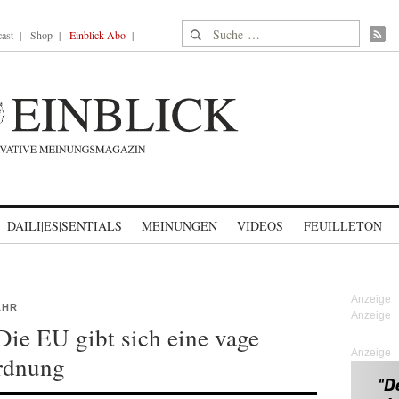
Suche nach:
ast
Shop
Einblick-Abo
DAILI|ES|SENTIALS
MEINUNGEN
VIDEOS
FEUILLETON
AHR
 Die EU gibt sich eine vage
Anzeige
rdnung