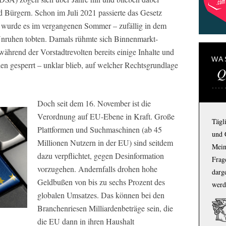
Bürgern. Schon im Juli 2021 passierte das Gesetz
f wurde es im vergangenen Sommer – zufällig in dem
Unruhen tobten. Damals rühmte sich Binnenmarkt-
hrend der Vorstadtrevolten bereits einige Inhalte und
WA
en gesperrt – unklar blieb, auf welcher Rechtsgrundlage
Q
Doch seit dem 16. November ist die
Verordnung auf EU-Ebene in Kraft. Große
Tägl
Plattformen und Suchmaschinen (ab 45
und 
Millionen Nutzern in der EU) sind seitdem
Mein
dazu verpflichtet, gegen Desinformation
Frage
vorzugehen. Andernfalls drohen hohe
darg
Geldbußen von bis zu sechs Prozent des
werd
globalen Umsatzes. Das können bei den
Branchenriesen Milliardenbeträge sein, die
die EU dann in ihren Haushalt