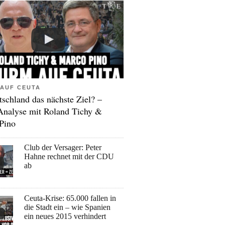
AUF CEUTA
tschland das nächste Ziel? –
Analyse mit Roland Tichy &
Pino
Club der Versager: Peter
Hahne rechnet mit der CDU
ab
Ceuta-Krise: 65.000 fallen in
die Stadt ein – wie Spanien
ein neues 2015 verhindert