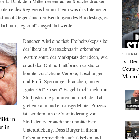
torik: Dank dem Mittel der einfachen Sprache drücken
robleme des Regierens herum. Denn was das Internet zu
st nicht Gegenstand der Beratungen des Bundestags, es
darf nun „regional“ ausgeführt werden.
Daneben wird eine tiefe Freiheitsskepsis bei
der liberalen Staatssekretärin erkennbar.
STURM 
Warum sollte der Marktplatz der Ideen, wie
Ist Deu
er auf den Online-Plattformen existieren
Ceuta-
könnte, zusätzliche Verbote, Löschungen
Marco 
und Profil-Sperrungen brauchen, um ein
„guter Ort“ zu sein? Es geht nicht mehr um
Strafjustiz, die ja immer nur nach der Tat
greifen kann und ein ausgedehnter Prozess
ist, sondern um die Verhinderung von
ikt in
Straftaten oder auch ihre unmittelbare
ur in
Unterdrückung. Dass Bürger in ihrem
Leben unvermeidlich auch falschen und