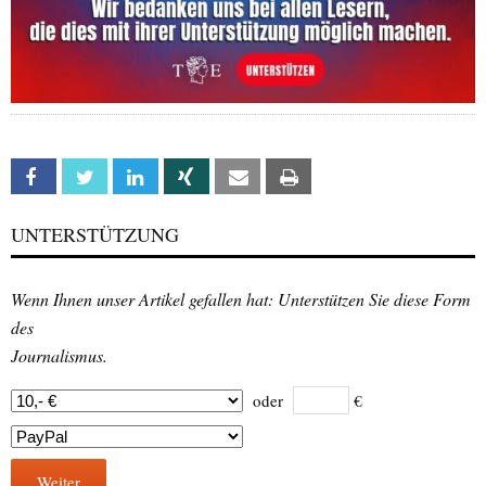
Facebook
Twitter
Linkedin
Xing
Email
Print
UNTERSTÜTZUNG
Wenn Ihnen unser Artikel gefallen hat: Unterstützen Sie diese Form
des
Journalismus.
oder
€
Weiter