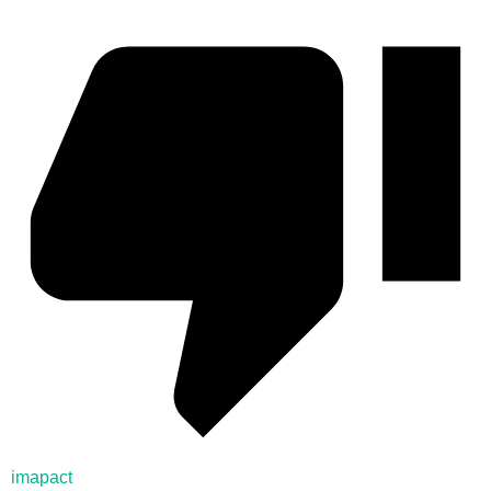
imapact