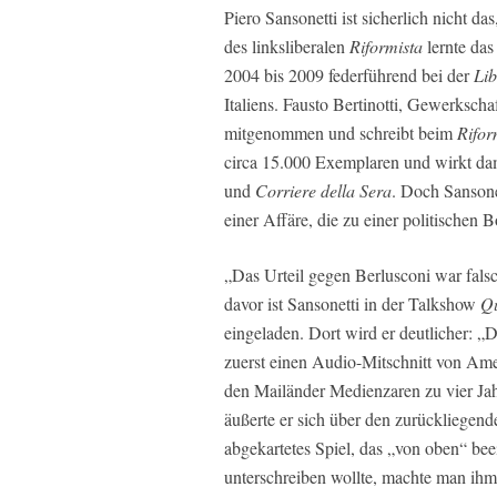
Piero Sansonetti ist sicherlich nicht 
des linksliberalen
Riformista
lernte das
2004 bis 2009 federführend bei der
Lib
Italiens. Fausto Bertinotti, Gewerksch
mitgenommen und schreibt beim
Rifor
circa 15.000 Exemplaren und wirkt da
und
Corriere della Sera
. Doch Sansone
einer Affäre, die zu einer politischen
„Das Urteil gegen Berlusconi war fals
davor ist Sansonetti in der Talkshow
Qu
eingeladen. Dort wird er deutlicher: „D
zuerst einen Audio-Mitschnitt von Am
den Mailänder Medienzaren zu vier Jah
äußerte er sich über den zurückliegen
abgekartetes Spiel, das „von oben“ bee
unterschreiben wollte, machte man ihm 