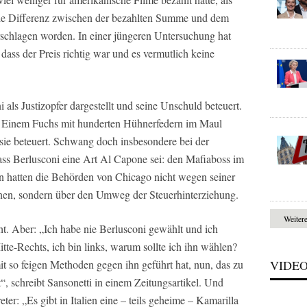
 Die Differenz zwischen der bezahlten Summe und dem
erschlagen worden. In einer jüngeren Untersuchung hat
 dass der Preis richtig war und es vermutlich keine
i als Justizopfer dargestellt und seine Unschuld beteuert.
. Einem Fuchs mit hunderten Hühnerfedern im Maul
r sie beteuert. Schwang doch insbesondere bei der
ass Berlusconi eine Art Al Capone sei: den Mafiaboss im
on hatten die Behörden von Chicago nicht wegen seiner
nen, sondern über den Umweg der Steuerhinterziehung.
Weiter
ht. Aber: „Ich habe nie Berlusconi gewählt und ich
tte-Rechts, ich bin links, warum sollte ich ihn wählen?
t so feigen Methoden gegen ihn geführt hat, nun, das zu
VIDE
, schreibt Sansonetti in einem Zeitungsartikel. Und
er: „Es gibt in Italien eine – teils geheime – Kamarilla