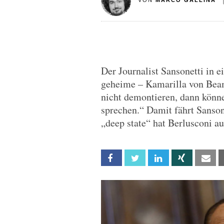
VON
MARCO GALLINA
Der Journalist Sansonetti in ei
geheime – Kamarilla von Beam
nicht demontieren, dann könne
sprechen.“ Damit fährt Sansone
„deep state“ hat Berlusconi a
Facebook
Twitter
Linkedin
Xing
Em