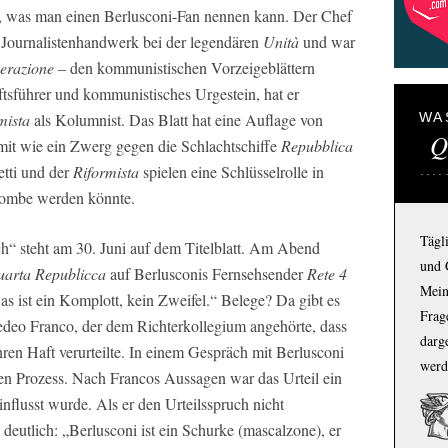
das, was man einen Berlusconi-Fan nennen kann. Der Chef
 Journalistenhandwerk bei der legendären
Unità
und war
erazione
– den kommunistischen Vorzeigeblättern
aftsführer und kommunistisches Urgestein, hat er
mista
als Kolumnist. Das Blatt hat eine Auflage von
WA
Q
mit wie ein Zwerg gegen die Schlachtschiffe
Repubblica
tti und der
Riformista
spielen eine Schlüsselrolle in
 Bombe werden könnte.
Tägl
ch“ steht am 30. Juni auf dem Titelblatt. Am Abend
und 
arta Republicca
auf Berlusconis Fernsehsender
Rete 4
Mein
as ist ein Komplott, kein Zweifel.“ Belege? Da gibt es
Frage
edeo Franco, der dem Richterkollegium angehörte, dass
darg
ren Haft verurteilte. In einem Gespräch mit Berlusconi
werd
den Prozess. Nach Francos Aussagen war das Urteil ein
influsst wurde. Als er den Urteilsspruch nicht
deutlich: „Berlusconi ist ein Schurke (mascalzone), er