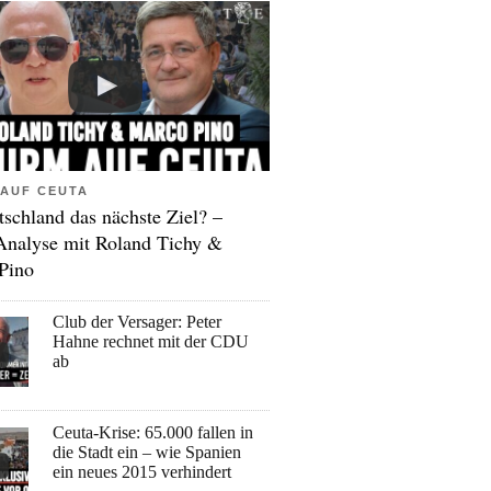
AUF CEUTA
tschland das nächste Ziel? –
Analyse mit Roland Tichy &
Pino
Club der Versager: Peter
Hahne rechnet mit der CDU
ab
Ceuta-Krise: 65.000 fallen in
die Stadt ein – wie Spanien
ein neues 2015 verhindert