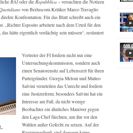
tliche
RAI
oder die
Repubblica
– versuchten die Notizen
 Quotidiano
von Berlusconi-Kritiker Marco Travaglio
 direkte Konfrontation. Für das Blatt schreibt auch ein
 ist. „Richter Esposito arbeitete nach dem Urteil für den
das hätte eigentlich verdächtig sein müssen“, resümiert
Vertreter der FI fordern nicht nur eine
Untersuchungskommission, sondern auch
einen Senatorensitz auf Lebenszeit für ihren
Parteigründer. Giorgia Meloni und Matteo
Salvini verurteilen das Unrecht und fordern
eine Justizreform; besonders Salvini hat ein
Interesse am Fall, da nicht wenige
Beobachter ein ähnliches Manöver gegen
den Laga-Chef fürchten, um ihn vor den
Wahlen außer Gefecht zu setzen. Auf der
U-
Regierungsbank sind dagegen keine