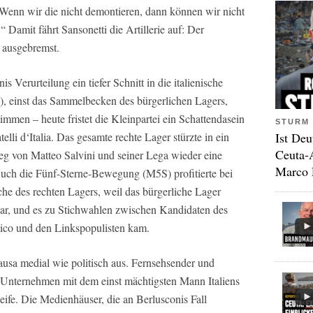
Wenn wir die nicht demontieren, dann können wir nicht
 Damit fährt Sansonetti die Artillerie auf: Der
i ausgebremst.
s Verurteilung ein tiefer Schnitt in die italienische
FI), einst das Sammelbecken des bürgerlichen Lagers,
immen – heute fristet die Kleinpartei ein Schattendasein
STURM 
Ist Deu
elli d‘Italia. Das gesamte rechte Lager stürzte in ein
Ceuta-
g von Matteo Salvini und seiner Lega wieder eine
Marco 
ch die Fünf-Sterne-Bewegung (M5S) profitierte bei
 des rechten Lagers, weil das bürgerliche Lager
 war, und es zu Stichwahlen zwischen Kandidaten des
tico und den Linkspopulisten kam.
ausa medial wie politisch aus. Fernsehsender und
 Unternehmen mit dem einst mächtigsten Mann Italiens
eife. Die Medienhäuser, die an Berlusconis Fall