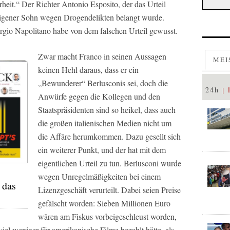
rheit.“ Der Richter Antonio Esposito, der das Urteil
n eigener Sohn wegen Drogendelikten belangt wurde.
rgio Napolitano habe von dem falschen Urteil gewusst.
Zwar macht Franco in seinen Aussagen
MEI
keinen Hehl daraus, dass er ein
„Bewunderer“ Berlusconis sei, doch die
24h
Anwürfe gegen die Kollegen und den
Staatspräsidenten sind so heikel, dass auch
die großen italienischen Medien nicht um
die Affäre herumkommen. Dazu gesellt sich
ein weiterer Punkt, und der hat mit dem
eigentlichen Urteil zu tun. Berlusconi wurde
wegen Unregelmäßigkeiten bei einem
 das
Lizenzgeschäft verurteilt. Dabei seien Preise
gefälscht worden: Sieben Millionen Euro
wären am Fiskus vorbeigeschleust worden,
el weniger für amerikanische Filme bezahlt hätte, als