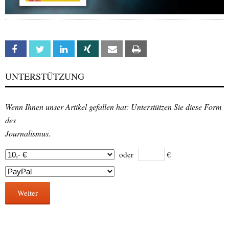
Facebook
Twitter
Linkedin
Xing
Email
Print
UNTERSTÜTZUNG
Wenn Ihnen unser Artikel gefallen hat: Unterstützen Sie diese Form
des
Journalismus.
oder
€
Weiter