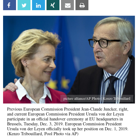
Facebook
Twitter
Linkedin
Xing
Email
Print
picture alliance/AP Photo | Kenzo Tribouillard
Previous European Commission President Jean-Claude Juncker, right,
and current European Commission President Ursula von der Leyen
participate in an official handover ceremony at EU headquarters in
Brussels, Tuesday, Dec. 3, 2019. European Commission President
Ursula von der Leyen officially took up her position on Dec. 1, 2019.
(Kenzo Tribouillard, Pool Photo via AP)