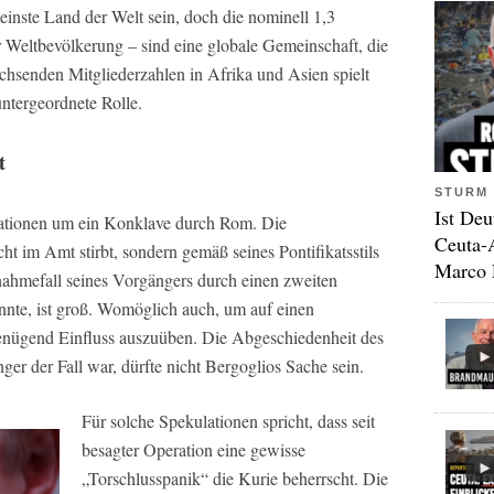
inste Land der Welt sein, doch die nominell 1,3
r Weltbevölkerung – sind eine globale Gemeinschaft, die
chsenden Mitgliederzahlen in Afrika und Asien spielt
ntergeordnete Rolle.
t
STURM 
Ist Deu
lationen um ein Konklave durch Rom. Die
Ceuta-
ht im Amt stirbt, sondern gemäß seines Pontifikatsstils
Marco 
nahmefall seines Vorgängers durch einen zweiten
önnte, ist groß. Womöglich auch, um auf einen
nügend Einfluss auszuüben. Die Abgeschiedenheit des
nger der Fall war, dürfte nicht Bergoglios Sache sein.
Für solche Spekulationen spricht, dass seit
besagter Operation eine gewisse
„Torschlusspanik“ die Kurie beherrscht. Die