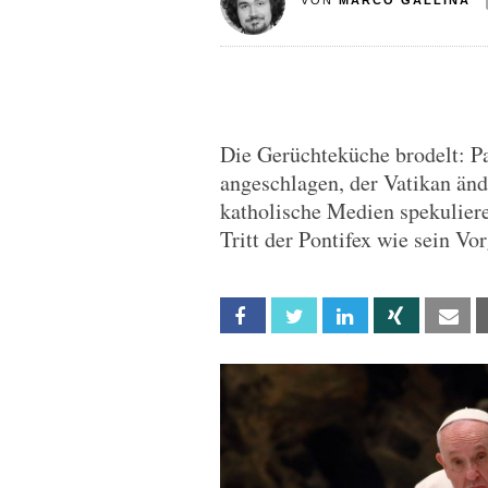
VON
MARCO GALLINA
Die Gerüchteküche brodelt: Pa
angeschlagen, der Vatikan änd
katholische Medien spekuliere
Tritt der Pontifex wie sein Vo
Facebook
Twitter
Linkedin
Xing
Em