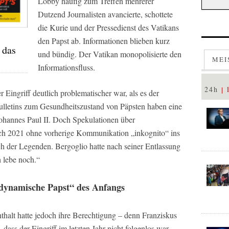
Lobby häufig zum Treffen mehrerer
Dutzend Journalisten avancierte, schottete
die Kurie und der Pressedienst des Vatikans
den Papst ab. Informationen blieben kurz
 das
und bündig. Der Vatikan monopolisierte den
MEI
Informationsfluss.
24h
 Eingriff deutlich problematischer war, als es der
ulletins zum Gesundheitszustand von Päpsten haben eine
Johannes Paul II. Doch Spekulationen über
ch 2021 ohne vorherige Kommunikation „inkognito“ ins
h der Legenden. Bergoglio hatte nach seiner Entlassung
h lebe noch.“
„dynamische Papst“ des Anfangs
halt hatte jedoch ihre Berechtigung – denn Franziskus
, dass der Eingriff im letzten Jahr nicht folgenlos war.