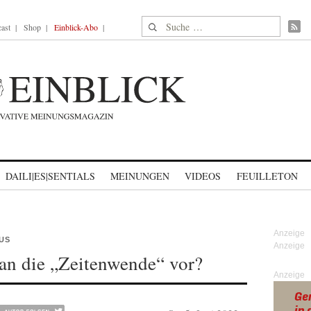
Suche nach:
ast
Shop
Einblick-Abo
DAILI|ES|SENTIALS
MEINUNGEN
VIDEOS
FEUILLETON
US
an die „Zeitenwende“ vor?
Anzeige