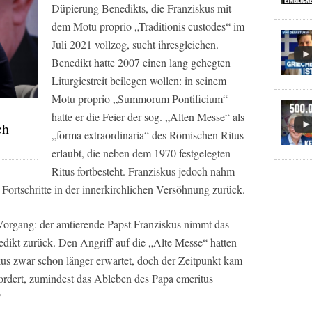
Düpierung Benedikts, die Franziskus mit
dem Motu proprio „Traditionis custodes“ im
Juli 2021 vollzog, sucht ihresgleichen.
Benedikt hatte 2007 einen lang gehegten
Liturgiestreit beilegen wollen: in seinem
Motu proprio „Summorum Pontificium“
hatte er die Feier der sog. „Alten Messe“ als
ch
„forma extraordinaria“ des Römischen Ritus
erlaubt, die neben dem 1970 festgelegten
Ritus fortbesteht. Franziskus jedoch nahm
Fortschritte in der innerkirchlichen Versöhnung zurück.
Vorgang: der amtierende Papst Franziskus nimmt das
dikt zurück. Den Angriff auf die „Alte Messe“ hatten
kus zwar schon länger erwartet, doch der Zeitpunkt kam
fordert, zumindest das Ableben des Papa emeritus
?