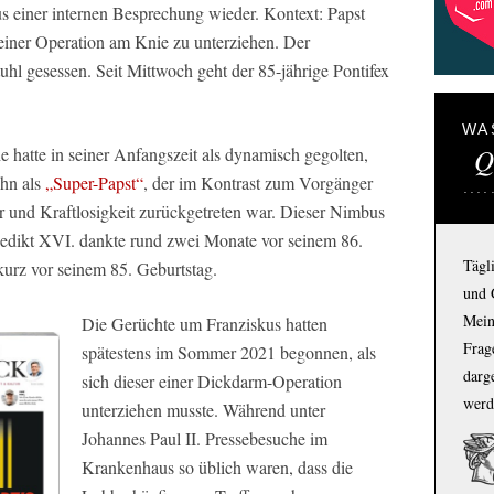
us einer internen Besprechung wieder. Kontext: Papst
h einer Operation am Knie zu unterziehen. Der
uhl gesessen. Seit Mittwoch geht der 85-jährige Pontifex
WA
Q
 hatte in seiner Anfangszeit als dynamisch gegolten,
ihn als
„Super-Papst“
, der im Kontrast zum Vorgänger
 und Kraftlosigkeit zurückgetreten war. Dieser Nimbus
edikt XVI. dankte rund zwei Monate vor seinem 86.
Tägl
 kurz vor seinem 85. Geburtstag.
und 
Mein
Die Gerüchte um Franziskus hatten
Frage
spätestens im Sommer 2021 begonnen, als
darg
sich dieser einer Dickdarm-Operation
werd
unterziehen musste. Während unter
Johannes Paul II. Pressebesuche im
Krankenhaus so üblich waren, dass die