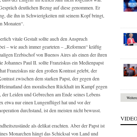
m Gespräch deutlichen Bezug auf diese genommen. Er
g, die ihn in Schwierigkeiten mit seinem Kopf bringt,
en Monaten“.
erlich vitale Gestalt sollte auch den Anspruch
 bei – wie auch immer gearteten – „Reformen“ kräftig
ligen Erzbischof von Buenos Aires als einen der ihren
e Johannes Paul II. sollte Franziskus ein Medienpapst
 hat Franziskus nie den großen Kontrast gelebt, der
Kontrast zwischen dem starken Papst, der gegen den
eimatland den moralischen Rückhalt im Kampf gegen
st, der Leiden und Gebrechen am Ende seines Lebens
Weiter
x etwa nur einen Lungenflügel hat und vor der
eration durchstand, ist den meisten nicht bewusst.
VIDE
eitszustände als delikat erachten. Aber der Papst ist
ines Monarchen hängt das Schicksal von Land und