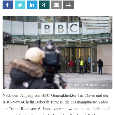
Facebook
Twitter
Linkedin
Xing
Email
Print
IMAGO / ZUMA Press Wire
Nach dem Abgang von BBC-Generaldirektor Tim Davie und der
BBC-News-Chefin Deborah Turness, die das manipulierte Video
der Trump-Rede vom 6. Januar zu verantworten hatten, bleibt noch